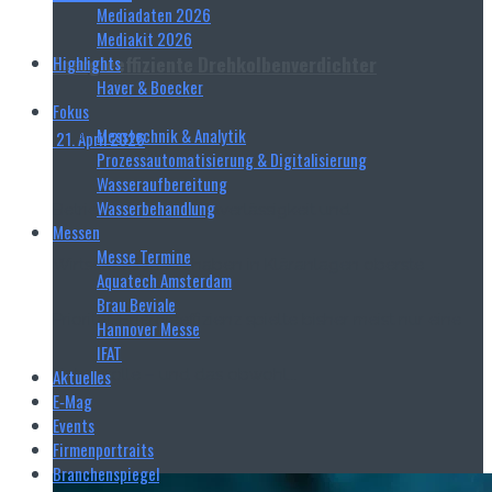
Mediadaten 2026
Mediakit 2026
Energieeffiziente Drehkolbenverdichter
Highlights
Haver & Boecker
Fokus
Messtechnik & Analytik
21. April 2026
Prozessautomatisierung & Digitalisierung
Wasseraufbereitung
Wasserbehandlung
Betriebssicherheit, Zuverlässigkeit und
Messen
Messe Termine
Wirtschaftlichkeit haben in Kläranlagen oberste
Aquatech Amsterdam
Brau Beviale
Priorität. Energieeffizienz spielte bisher meist nur eine
Hannover Messe
IFAT
Nebenrolle – und das obwohl...
Aktuelles
E‑Mag
Events
Read more
Firmenportraits
Branchenspiegel