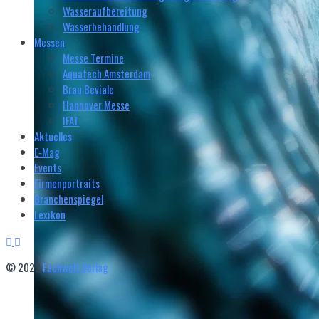
Wasseraufbereitung
Wasserbehandlung
Messen
Messe Termine
Aquatech Amsterdam
Brau Beviale
Hannover Messe
IFAT
Aktuelles
E‑Mag
Events
Firmenportraits
Branchenspiegel
Lexikon
© 2022
Fachwelt Verlag