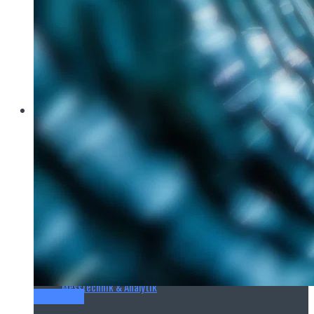
Brau Beviale
Hannover Messe
IFAT
E‑Mag
Wasseraufbereitung
Wasserbehandlung
Wasserinfrastruktur
Anlagen & Komponenten
Messtechnik & Analytik
Titel-Thema