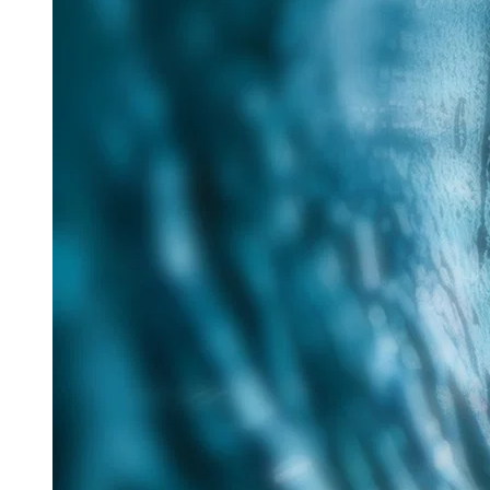
25. Juni 2026
Im Rahmen des Messe-Mottos „Lösungen für eine
verantwortungsvolle Zukunft“ hat Tracto auf der IFAT
nachhaltige Verfahren für die zukunftsorientierte
Sanierung...
Read more
Aquatech Amsterdam