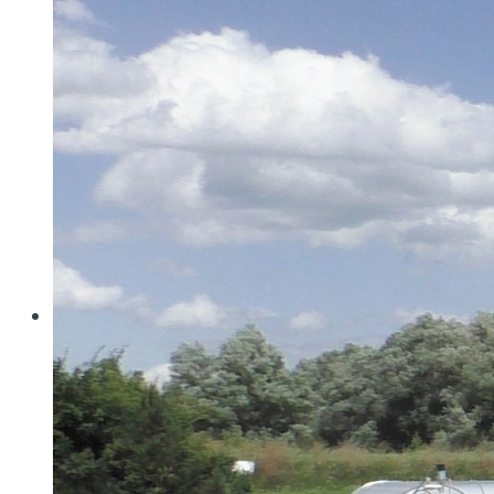
Wo konventionelle Filtertressen an ihre Grenzen
stoßen, öffnet MINIMESH® RPD HIFLO-S neue
Dimensionen in der Filtration. Durch eine von Haver...
Read more
Haver & Boecker
Messen
Achema
Aquatech Amsterdam