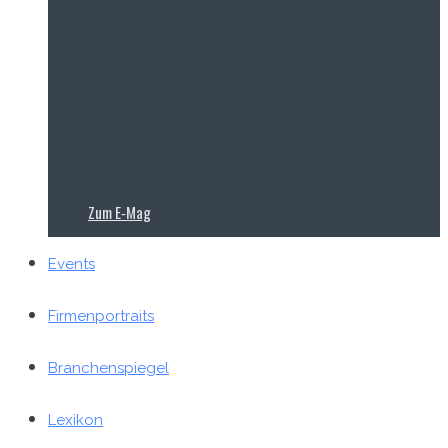
produzierten Menge als sogenanntes „Non-Revenue
Water“...
Read more
Zum E‑Mag
Events
Firmenportraits
Branchenspiegel
Lexikon