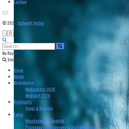
Lexikon
© 2022
Fachwelt Verlag
No Result
View All Result
Home
Media
Mediadaten
Mediadaten 2026
Mediakit 2026
Highlights
Haver & Boecker
Fokus
Messtechnik & Analytik
Prozessautomatisierung & Digitalisierung