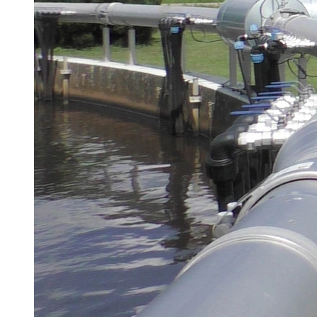
Brau Beviale
Hannover Messe
IFAT
Tausendwasser
Energieeffizienz & Nachhaltigkeit
Grüne Gebäude und Wasserlösungen für
klimaresiliente Städte
21. Juli 2026