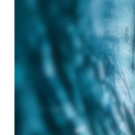
25. Juni 2026
Im Rahmen des Messe-Mottos „Lösungen für eine
verantwortungsvolle Zukunft“ hat Tracto auf der IFAT
nachhaltige Verfahren für die zukunftsorientierte
Sanierung...
Read more
Aquatech Amsterdam