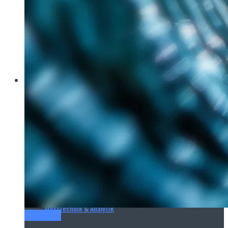
Brau Beviale
Hannover Messe
IFAT
E‑Mag
Wasseraufbereitung
Wasserbehandlung
Wasserinfrastruktur
Anlagen & Komponenten
Messtechnik & Analytik
Titel-Thema