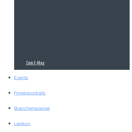
produzierten Menge als sogenanntes „Non-Revenue
Water“...
Read more
Zum E‑Mag
Events
Firmenportraits
Branchenspiegel
Lexikon