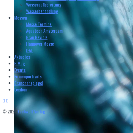
Wasseraufbereitung
Wasserbehandlung
Messen
Messe Termine
Aquatech Amsterdam
Brau Beviale
Hannover Messe
IFAT
Aktuelles
E‑Mag
Events
Firmenportraits
Branchenspiegel
Lexikon
© 2022
Fachwelt Verlag