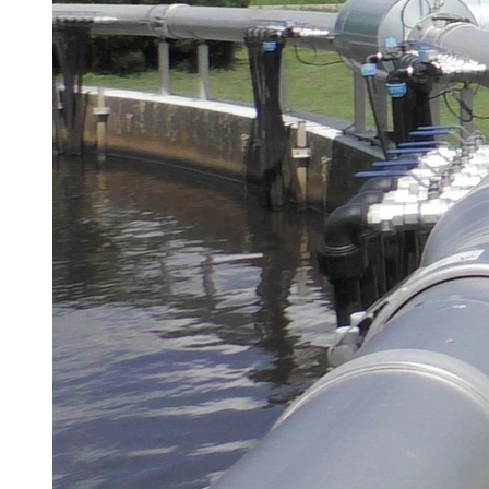
Brau Beviale
Hannover Messe
IFAT
Tausendwasser
Energieeffizienz & Nachhaltigkeit
Grüne Gebäude und Wasserlösungen für
klimaresiliente Städte
21. Juli 2026