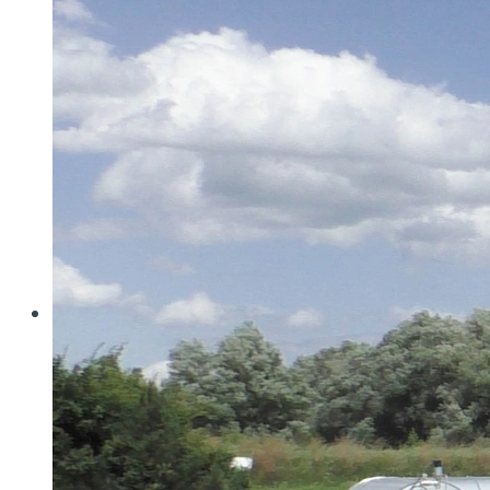
Wo konventionelle Filtertressen an ihre Grenzen
stoßen, öffnet MINIMESH® RPD HIFLO-S neue
Dimensionen in der Filtration. Durch eine von Haver...
Read more
Haver & Boecker
Messen
Achema
Aquatech Amsterdam