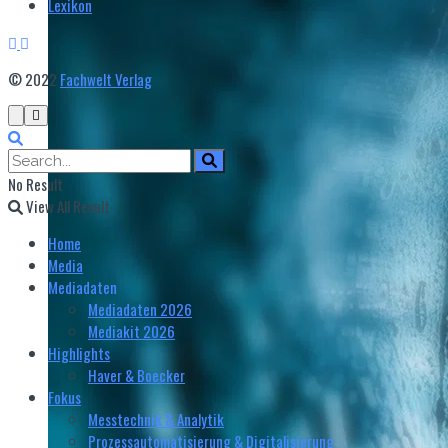
Lexikon
© 2022
Fachwelt Verlag
No Result
View All Result
Home
Media
Mediadaten
Mediadaten 2026
Mediakit 2026
Highlights
Haver & Boecker
Fokus
Messtechnik & Analytik
Prozessautomatisierung & Digitalisierung