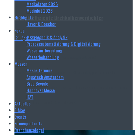
Mediadaten 2026
Mediakit 2026
Energieeffiziente Drehkolbenverdichter
Highlights
Haver & Boecker
Fokus
Messtechnik & Analytik
21. April 2026
Prozessautomatisierung & Digitalisierung
Wasseraufbereitung
Wasserbehandlung
Betriebssicherheit, Zuverlässigkeit und
Messen
Messe Termine
Wirtschaftlichkeit haben in Kläranlagen oberste
Aquatech Amsterdam
Brau Beviale
Priorität. Energieeffizienz spielte bisher meist nur eine
Hannover Messe
IFAT
Nebenrolle – und das obwohl...
Aktuelles
E‑Mag
Events
Read more
Firmenportraits
Branchenspiegel