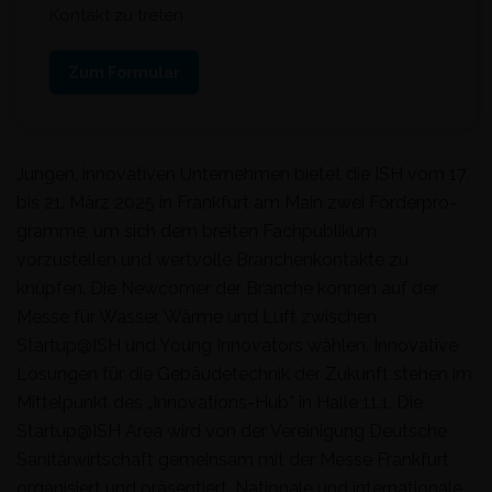
Kontakt zu treten.
Zum Formular
Jun­gen, inno­v­a­tiv­en Unternehmen bietet die ISH vom 17.
bis 21. März 2025 in Frank­furt am Main zwei Förder­pro­
gramme, um sich dem bre­it­en Fach­pub­likum
vorzustellen und wertvolle Branchenkon­tak­te zu
knüpfen. Die New­com­er der Branche kön­nen auf der
Messe für Wass­er, Wärme und Luft zwis­chen
Startup@ISH und Young Inno­va­tors wählen. Inno­v­a­tive
Lösun­gen für die Gebäude­tech­nik der Zukun­ft ste­hen im
Mit­telpunkt des „Inno­va­tions-Hub” in Halle 11.1. Die
Startup@ISH Area wird von der Vere­ini­gung Deutsche
San­itär­wirtschaft gemein­sam mit der Messe Frank­furt
organ­isiert und präsen­tiert. Nationale und inter­na­tionale