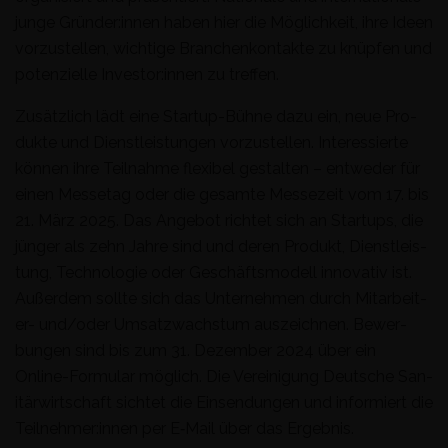
junge Gründer:innen haben hier die Möglichkeit, ihre Ideen
vorzustellen, wichtige Branchenkon­tak­te zu knüpfen und
poten­zielle Investor:innen zu treffen.
Zusät­zlich lädt eine Start­up-Bühne dazu ein, neue Pro­
duk­te und Dien­stleis­tun­gen vorzustellen. Inter­essierte
kön­nen ihre Teil­nahme flex­i­bel gestal­ten – entwed­er für
einen Mes­se­tag oder die gesamte Messezeit vom 17. bis
21. März 2025. Das Ange­bot richtet sich an Star­tups, die
jünger als zehn Jahre sind und deren Pro­dukt, Dien­stleis­
tung, Tech­nolo­gie oder Geschäftsmod­ell inno­v­a­tiv ist.
Außer­dem sollte sich das Unternehmen durch Mitar­beit­
er- und/oder Umsatzwach­s­tum ausze­ich­nen. Bewer­
bun­gen sind bis zum 31. Dezem­ber 2024 über ein
Online-For­mu­lar möglich. Die Vere­ini­gung Deutsche San­
itär­wirtschaft sichtet die Ein­sendun­gen und informiert die
Teilnehmer:innen per E‑Mail über das Ergebnis.