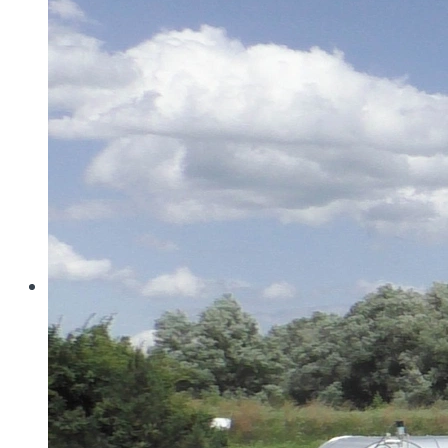
Wo konventionelle Filtertressen an ihre Grenzen
stoßen, öffnet MINIMESH® RPD HIFLO-S neue
Dimensionen in der Filtration. Durch eine von Haver...
Read more
Haver & Boecker
Messen
Achema
Aquatech Amsterdam