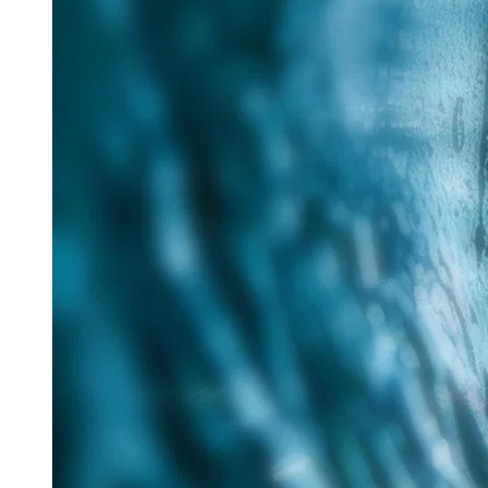
25. Juni 2026
Im Rahmen des Messe-Mottos „Lösungen für eine
verantwortungsvolle Zukunft“ hat Tracto auf der IFAT
nachhaltige Verfahren für die zukunftsorientierte
Sanierung...
Read more
Aquatech Amsterdam