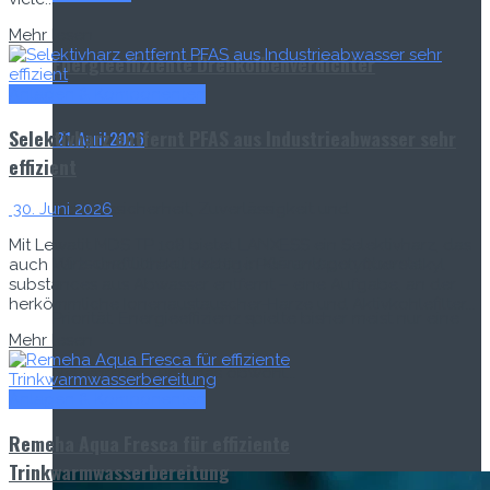
Mehr lesen
Energieeffiziente Drehkolbenverdichter
Anlagen & Komponenten
Selektivharz entfernt PFAS aus Industrieabwasser sehr
21. April 2026
effizient
Betriebssicherheit, Zuverlässigkeit und
30. Juni 2026
Mit Lewatit MDS TP 108 bietet LANXESS ein Selektivharz, das
Wirtschaftlichkeit haben in Kläranlagen oberste
auch kurz- und ultrakurzkettige Per- und polyfluoroalkyl
substances aus Abwasser entfernt – eine Aufgabe, an der
herkömmliche Ionenaustauscher-Harze und Aktivkohlefilter...
Priorität. Energieeffizienz spielte bisher meist nur eine
Mehr lesen
Nebenrolle – und das obwohl...
Anlagen & Komponenten
Remeha Aqua Fresca für effiziente
Read more
Trinkwarmwasserbereitung