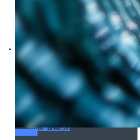
Brau Beviale
Hannover Messe
IFAT
E‑Mag
Wasseraufbereitung
Wasserbehandlung
Wasserinfrastruktur
Anlagen & Komponenten
Messtechnik & Analytik
Titel-Thema