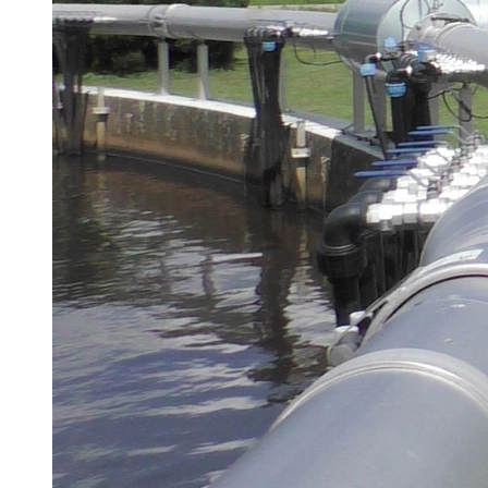
Brau Beviale
Hannover Messe
IFAT
Tausendwasser
Energieeffizienz & Nachhaltigkeit
Grüne Gebäude und Wasserlösungen für
klimaresiliente Städte
21. Juli 2026