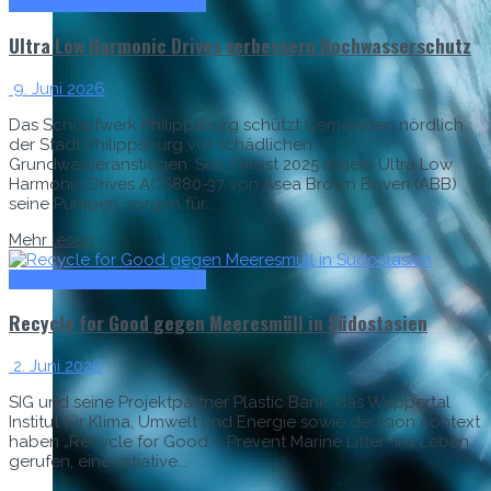
Anlagen & Komponenten
Ultra Low Harmonic Drives verbessern Hochwasserschutz
9. Juni 2026
Das Schöpfwerk Philippsburg schützt Gemeinden nördlich
der Stadt Philippsburg vor schädlichen
Grundwasseranstiegen. Seit Herbst 2025 regeln Ultra Low
Harmonic Drives ACS880-37 von Asea Brown Boveri (ABB)
seine Pumpen, sorgen für...
Mehr lesen
Anlagen & Komponenten
Recycle for Good gegen Meeresmüll in Südostasien
2. Juni 2026
SIG und seine Projektpartner Plastic Bank, das Wuppertal
Institut für Klima, Umwelt und Energie sowie decision context
haben „Recycle for Good – Prevent Marine Litter“ ins Leben
gerufen, eine Initiative...