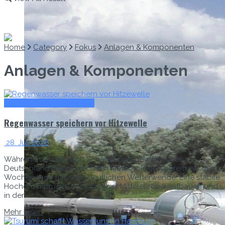
Home
Category
Fokus
Anlagen & Komponenten
Anlagen & Komponenten
Anlagen & Komponenten
Regenwasser speichern vor Hitzewelle
28. Juli 2026
Während derzeit noch Schauer und Gewitter über
Deutschland ziehen, rechnen Meteorologen bereits ab dem
Wochenende mit einer deutlichen Wetterwende. Eine stabile
Hochdruckbrücke soll sich über Mitteleuropa aufbauen und
in der...
Mehr lesen