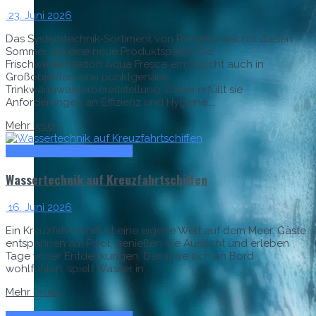
23. Juni 2026
Das Systemtechnik-Sortiment von Remeha wächst diesen
Sommer um eine neue Produktsparte: Die
Frischwasserstation Aqua Fresca ermöglicht auch in
Großobjekten eine punktgenaue
Trinkwarmwasserbereitstellung. Dabei erfüllt sie
Anforderungen an Effizienz und Hygiene....
Mehr lesen
Anlagen & Komponenten
Wassertechnik auf Kreuzfahrtschiffen
16. Juni 2026
Ein Kreuzfahrtschiff ist eine eigene Welt auf dem Meer. Gäste
entspannen am Pool, genießen die Aussicht und erleben
Tage voller Entdeckungen. Damit sie sich an Bord
wohlfühlen, spielt Wasser in...
Mehr lesen