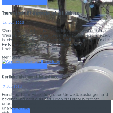
Anlagen & Komponenten
Tsurumi schafft Wasserkunst in Hamburg
14. Juli 2026
Wenn japanische Kalligrafie, moderne Lichtkunst und eine
Wasserprojektion zu einem Gesamtkunstwerk verschmelzen,
ist eine zuverlässige technische Infrastruktur gefragt. Für die
Performance Circle of Life kam deshalb eine
Hochdruckpumpe von Tsurumi...
Mehr lesen
Anlagen & Komponenten
Gerüche als Umweltbelastung
7. Juli 2026
Feinstaub, Lärm, Hitze: Die großen Umweltbelastungen sind
bekannt und breit diskutiert. Doch ein Faktor bleibt oft
unbeachtet, obwohl er viele Menschen betrifft:
unangenehme Gerüche aus der urbanen Infrastruktur. Was
Titel-Thema
viele...