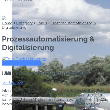
Home
Category
Fokus
Prozessautomatisierung &
Digitalisierung
Prozessautomatisierung &
Digitalisierung
Messtechnik & Analytik
JUMO als starker Partner der Wasserwirtschaft
21. Juli 2026
Interviewpartner: Ingo Hannemann, Vorstandsvorsitzender
von German Water Partnership Herr Hannemann, JUMO ist
seit vielen Jahren Mitglied bei German Water Partnership. Wie
haben Sie diese Partnerschaft erlebt – und welche Rolle...