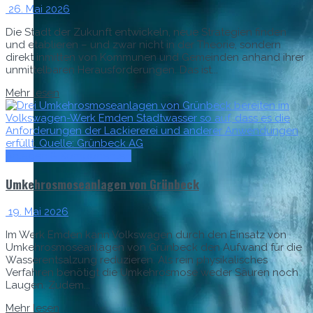
26. Mai 2026
Die Stadt der Zukunft entwickeln, neue Strategien finden
und etablieren – und zwar nicht in der Theorie, sondern
direkt inmitten von Kommunen und Gemeinden anhand ihrer
unmittelbaren Herausforderungen. Das ist...
Mehr lesen
Anlagen & Komponenten
Umkehrosmoseanlagen von Grünbeck
19. Mai 2026
Im Werk Emden kann Volkswagen durch den Einsatz von
Umkehrosmoseanlagen von Grünbeck den Aufwand für die
Wasserentsalzung reduzieren. Als rein physikalisches
Verfahren benötigt die Umkehrosmose weder Säuren noch
Laugen. Zudem...
Mehr lesen