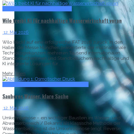
Energieeffizienz & Nachhaltigkeit
Wilo treibt KI für nachhaltige Wasserwirtschaft voran
12. Mai 2026
Wilo blickt auf eine erfolgreiche IFAT 2026 zurück. In den
Hallen der Messe München präsentierte der multinationale
Technologiekonzern mehreren Tausend internationalen
Standbesucherinnen und Standbesuchern nachhaltige und
KI integrierte Lösungen für...
Mehr lesen
Prozessautomatisierung & Digitalisierung
Sauberes Wasser, klare Sache
12. Mai 2026
Umkehrosmose – ein wichtiger Baustein im Wasser- und
Abwasserbereich / Bekannt als klassische Methode der
Wasserentsalzung ist die Umkehrosmose (engl. Reverse
Osmosis oder kurz RO) heute auch in anderen