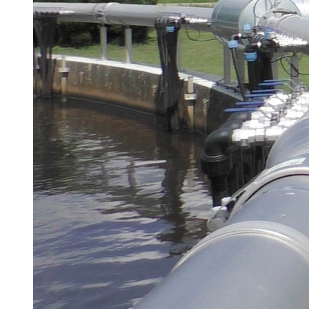
Brau Beviale
Hannover Messe
IFAT
Tausendwasser
Energieeffizienz & Nachhaltigkeit
Grüne Gebäude und Wasserlösungen für
klimaresiliente Städte
21. Juli 2026