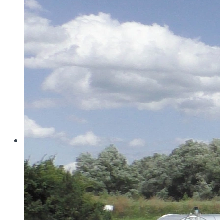
Wo konventionelle Filtertressen an ihre Grenzen
stoßen, öffnet MINIMESH® RPD HIFLO-S neue
Dimensionen in der Filtration. Durch eine von Haver...
Read more
Haver & Boecker
Messen
Achema
Aquatech Amsterdam