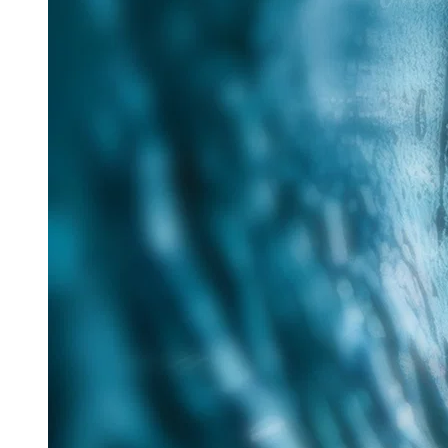
25. Juni 2026
Im Rahmen des Messe-Mottos „Lösungen für eine
verantwortungsvolle Zukunft“ hat Tracto auf der IFAT
nachhaltige Verfahren für die zukunftsorientierte
Sanierung...
Read more
Aquatech Amsterdam