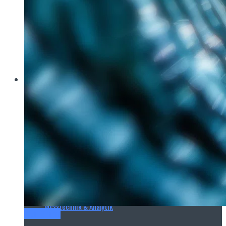
Brau Beviale
Hannover Messe
IFAT
E‑Mag
Wasseraufbereitung
Wasserbehandlung
Wasserinfrastruktur
Anlagen & Komponenten
Messtechnik & Analytik
Titel-Thema