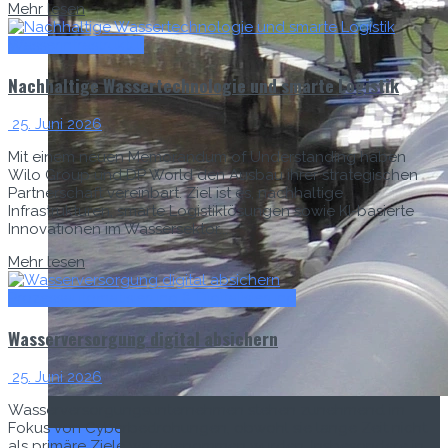
Mehr lesen
Wasserinfrastruktur
Nachhaltige Wassertechnologie und smarte Logistik
25. Juni 2026
Mit einem neuen Memorandum of Understanding haben
Wilo Group und DP World den Ausbau ihrer strategischen
Partnerschaft vereinbart. Ziel ist es, nachhaltige
Infrastrukturen, smarte Logistiklösungen sowie KI-basierte
Innovationen im Wassersektor...
Mehr lesen
Prozessautomatisierung & Digitalisierung
Wasserversorgung digital absichern
25. Juni 2026
Wasserversorgungsunternehmen stehen zunehmend im
Fokus von Cyberbedrohungen, obwohl sie lange Zeit nicht
Titel-Thema
als primäre Ziele wahrgenommen wurden. Insbesondere in