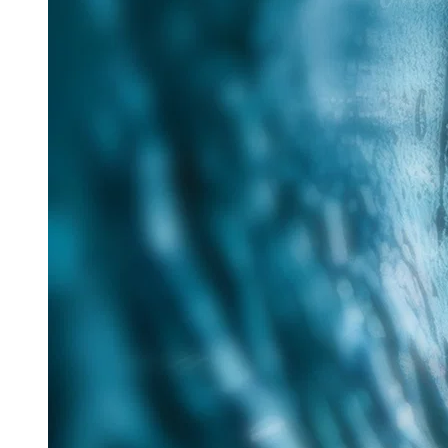
25. Juni 2026
Im Rahmen des Messe-Mottos „Lösungen für eine
verantwortungsvolle Zukunft“ hat Tracto auf der IFAT
nachhaltige Verfahren für die zukunftsorientierte
Sanierung...
Read more
Aquatech Amsterdam