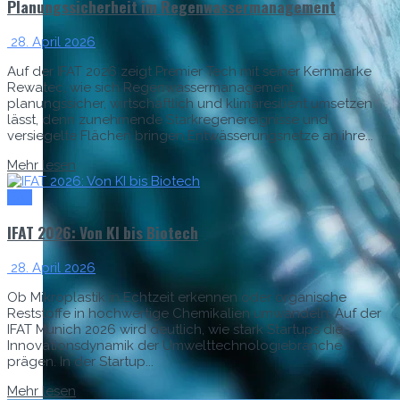
Planungssicherheit im Regenwassermanagement
28. April 2026
Auf der IFAT 2026 zeigt Premier Tech mit seiner Kernmarke
Rewatec, wie sich Regenwassermanagement
planungssicher, wirtschaftlich und klimaresilient umsetzen
lässt, denn zunehmende Starkregenereignisse und
versiegelte Flächen bringen Entwässerungsnetze an ihre...
Mehr lesen
IFAT
IFAT 2026: Von KI bis Biotech
28. April 2026
Ob Mikroplastik in Echtzeit erkennen oder organische
Reststoffe in hochwertige Chemikalien umwandeln: Auf der
IFAT Munich 2026 wird deutlich, wie stark Startups die
Innovationsdynamik der Umwelttechnologiebranche
prägen. In der Startup...
Mehr lesen