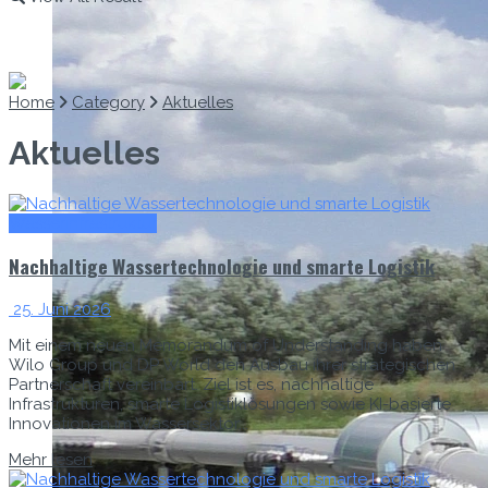
Home
Category
Aktuelles
Aktuelles
Wasserinfrastruktur
Nachhaltige Wassertechnologie und smarte Logistik
25. Juni 2026
Mit einem neuen Memorandum of Understanding haben
Wilo Group und DP World den Ausbau ihrer strategischen
Partnerschaft vereinbart. Ziel ist es, nachhaltige
Infrastrukturen, smarte Logistiklösungen sowie KI-basierte
Innovationen im Wassersektor...
Mehr lesen