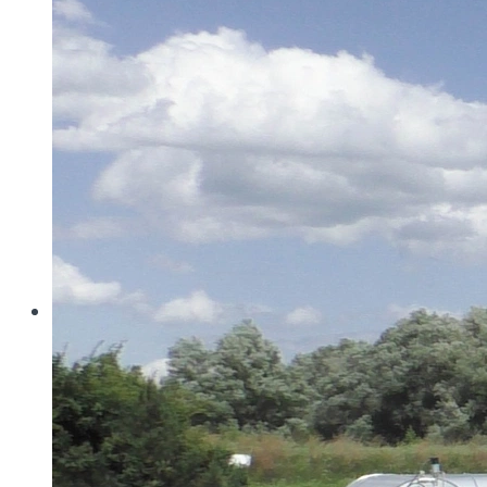
Wo konventionelle Filtertressen an ihre Grenzen
stoßen, öffnet MINIMESH® RPD HIFLO-S neue
Dimensionen in der Filtration. Durch eine von Haver...
Read more
Haver & Boecker
Messen
Achema
Aquatech Amsterdam