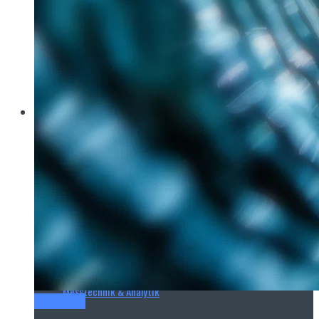
Brau Beviale
Hannover Messe
IFAT
E‑Mag
Wasseraufbereitung
Wasserbehandlung
Wasserinfrastruktur
Anlagen & Komponenten
Messtechnik & Analytik
Titel-Thema