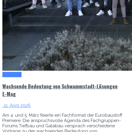
Aktuelles
Wachsende Bedeutung von Schwammstadt-Lösungen
E-Mag
21. April 2026
Am 4. und 5. März feierte ein Fachformat der Eurobaustoff
Premiere: Die anspruchsvolle Agenda des Fachgruppen-
Forums Tiefbau und Galabau versprach verschiedene
Vorträge zu der wachsenden Bedeutung von