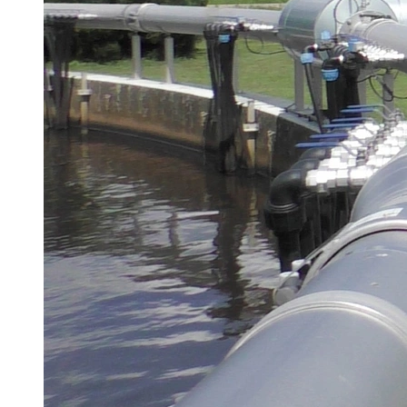
Brau Beviale
Hannover Messe
IFAT
Tausendwasser
Energieeffizienz & Nachhaltigkeit
Grüne Gebäude und Wasserlösungen für
klimaresiliente Städte
21. Juli 2026