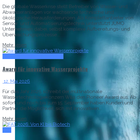
Die globale Wasserkrise stellt Betreiber von Wasser- und
Abwasseranlagen vor wachsende technische und
ökologische Herausforderungen. Als Komplettanbieter von
Sensor und Automatisierungstechnik unterstützt JUMO
Unternehmen dabei, selbst komplexe Aufbereitungs- und
Überwachungsprozesse...
Mehr lesen
Dienstleistungen & Services
Award für innovative Wasserprojekte
12. Mai 2026
Für das Jahr 2026 schreibt der multinationale
Wassertechnologiekonzern Wilo den Pioneer Award aus. Ab
sofort und noch bis zum 15. September haben Kunden und
Partner die Möglichkeit, sich mit innovativen...
Mehr lesen
IFAT