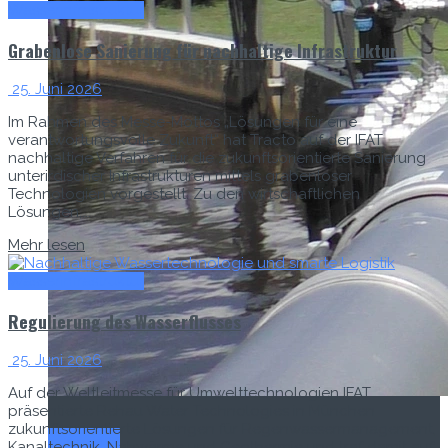
Wasserinfrastruktur
Grabenlose Sanierung für nachhaltige Infrastruktur
25. Juni 2026
Im Rahmen des Messe-Mottos „Lösungen für eine
verantwortungsvolle Zukunft“ hat Tracto auf der IFAT
nachhaltige Verfahren für die zukunftsorientierte Sanierung
unterirdischer Infrastrukturen mittels grabenloser
Technologien vorgestellt. Zu den wirtschaftlichen
Lösungen,...
Mehr lesen
Wasserinfrastruktur
Regulierung des Wasserflusses
25. Juni 2026
Auf der Weltleitmesse für Umwelttechnologien IFAT
präsentierte Rehau Water Technologies in München
zukunftsorientierte Lösungen für Regenwassermanagement,
Titel-Thema
Kanaltechnik, Nahwärme und Geothermie und traf damit auf