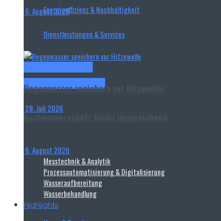
Energieeffizienz & Nachhaltigkeit
6. August 2026
Fünf Jahre nach der Ahrtalflut ist der Schutz vor Stark
Dienstleistungen & Services
Read more
Anlagen & Komponenten
Dienstleistungen & Services
Regenwasser speichern vor Hitzewelle
28. Juli 2026
Hochwasserschutz bleibt unzureichend
Während derzeit noch Schauer und Gewitter über Deuts
Read more
6. August 2026
Messtechnik & Analytik
Prozessautomatisierung & Digitalisierung
Wasseraufbereitung
Fünf Jahre nach der Ahrtalflut ist der Schutz vor Stark
Wasserbehandlung
Highlights
Read more