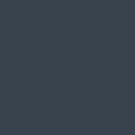
gzudenken. Verpackungen, Spielzeug, Textilien oder Kosmetika: 
tungsvolle Zukunft“ hat Tracto auf der IFAT nachhaltige Verfah