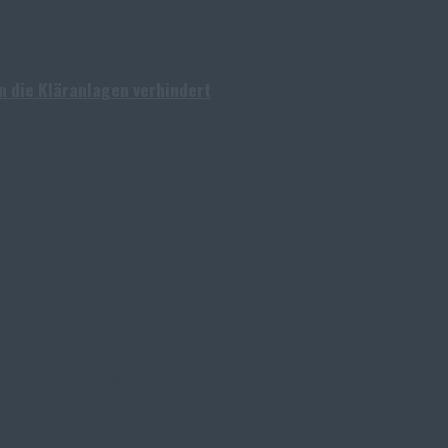
in die Kläranlagen verhindert
gzudenken. Verpackungen, Spielzeug, Textilien oder Kosmetika: 
chland ziehen, rechnen Meteorologen bereits ab dem Wochenen
 öffnet MINIMESH® RPD HIFLO-S neue Dimensionen in der Filtrati