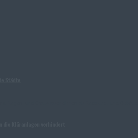
te Städte
ma, Regen- und Grauwasser dienen als Ressource und Gebäud
in die Kläranlagen verhindert