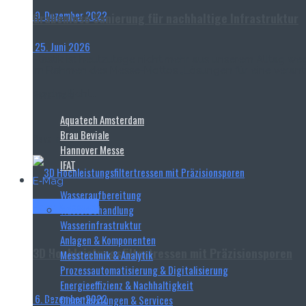
9. Dezember 2022
Grabenlose Sanierung für nachhaltige Infrastruktur
25. Juni 2026
Plastik ist heutzutage nicht mehr aus unserem Alltag we
Im Rahmen des Messe-Mottos „Lösungen für eine verantwor
Read more
verdeutlicht...
Aquatech Amsterdam
Brau Beviale
Read more
Hannover Messe
IFAT
E‑Mag
Wasseraufbereitung
Haver & Boecker
Wasserbehandlung
Wasserinfrastruktur
Anlagen & Komponenten
3D Hochleistungsfiltertressen mit Präzisionsporen
Messtechnik & Analytik
Prozessautomatisierung & Digitalisierung
Energieeffizienz & Nachhaltigkeit
6. Dezember 2022
Dienstleistungen & Services