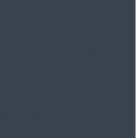
der Einsatz in unterschiedlichen Industriesektoren
de mit einer deutlichen Wetterwende. Eine...
on. Durch eine von Haver...