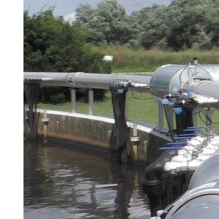
Hannover Messe
IFAT
Tausendwasser
Energieeffizienz & Nachhaltigkeit
Grüne Gebäude und Wasserlösungen für klimaresilien
21. Juli 2026
Dach- und Fassadenbegrünung verbessern das Mikrokli