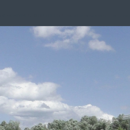
 öffnet MINIMESH® RPD HIFLO-S neue Dimensionen in der Filtrati