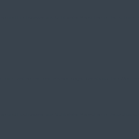
regen und Hochwasser aus Sicht vieler Menschen in Deutschland w
chland ziehen, rechnen Meteorologen bereits ab dem Wochenen
regen und Hochwasser aus Sicht vieler Menschen in Deutschland w