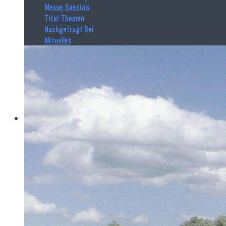
Messe-Specials
Titel-Themen
Wo konventionelle Filtertressen an ihre Grenzen stoßen,
Nachgefragt Bei
Aktuelles
Read more
Haver & Boecker
Messen
Achema
Aquatech Amsterdam
Brau Beviale