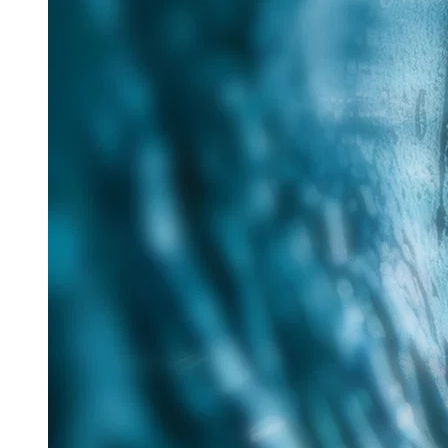
25. Juni 2026
Im Rahmen des Messe-Mottos „Lösungen für eine
verantwortungsvolle Zukunft“ hat Tracto auf der IFAT
nachhaltige Verfahren für die zukunftsorientierte
Sanierung...
Read more
Aquatech Amsterdam