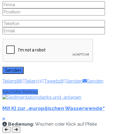
Teilen
188
Teilen
33
Tweet
118
Senden
Senden
Nächster Beitrag
Mit KI zur „europäischen Wasserwende“
Bedi­enung:
Wis­chen oder Klick auf Pfeile