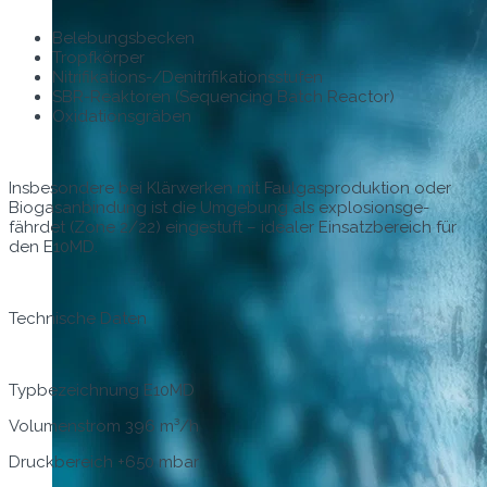
Bele­bungs­beck­en
Tropfkör­p­er
Nitri­fika­tions-/Den­i­tri­fika­tion­sstufen
SBR-Reak­toren (Sequenc­ing Batch Reactor)
Oxi­da­tion­s­gräben
Ins­beson­dere bei Klär­w­erken mit Faul­gaspro­duk­tion oder
Bio­gasan­bindung ist die Umge­bung als explo­sion­s­ge­
fährdet (Zone 2/22) eingestuft – ide­al­er Ein­satzbere­ich für
den E10MD.
Tech­nis­che Daten
Typ­beze­ich­nung E10MD
Vol­u­men­strom 396 m³/h
Druck­bere­ich +650 mbar