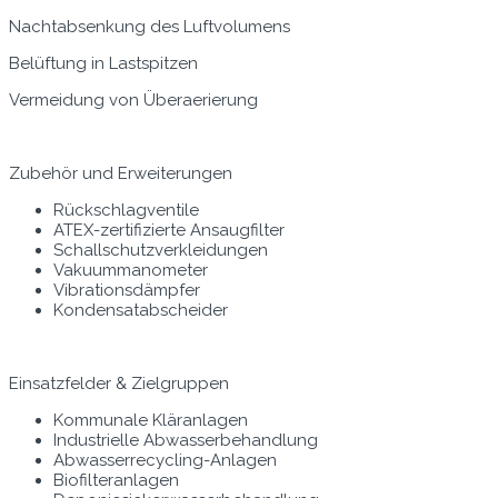
Nachtab­senkung des Luftvolumens
Belüf­tung in Lastspitzen
Ver­mei­dung von Überaerierung
Zube­hör und Erweiterungen
Rückschlagven­tile
ATEX-zer­ti­fizierte Ansaugfilter
Schallschutzverklei­dun­gen
Vaku­um­manome­ter
Vibra­tions­dämpfer
Kon­den­sa­tab­schei­der
Ein­satzfelder & Zielgruppen
Kom­mu­nale Kläranlagen
Indus­trielle Abwasserbehandlung
Abwasser­recy­cling-Anla­gen
Biofil­ter­an­la­gen