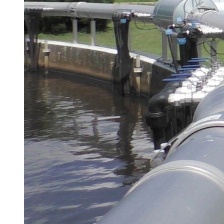
Brau Beviale
Hannover Messe
IFAT
Tausendwasser
Energieeffizienz & Nachhaltigkeit
Grüne Gebäude und Wasserlösungen für
klimaresiliente Städte
21. Juli 2026