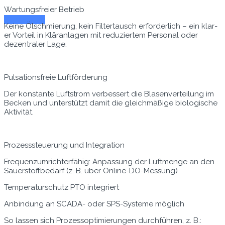
Wartungs­freier Betrieb
Zum E-Mag
Keine Ölschmierung, kein Fil­ter­tausch erforder­lich – ein klar­
er Vorteil in Kläran­la­gen mit reduziertem Per­son­al oder
dezen­traler Lage.
Pul­sa­tions­freie Luftförderung
Der kon­stante Luft­strom verbessert die Blasen­verteilung im
Beck­en und unter­stützt damit die gle­ich­mäßige biol­o­gis­che
Aktivität.
Prozesss­teuerung und Integration
Fre­quen­zum­richter­fähig: Anpas­sung der Luft­menge an den
Sauer­stoff­be­darf (z. B. über Online-DO-Messung)
Tem­per­aturschutz PTO integriert
Anbindung an SCADA- oder SPS-Sys­teme möglich
So lassen sich Prozes­sop­ti­mierun­gen durch­führen, z. B.: