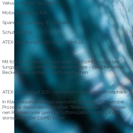
Vaku­um­bere­ich ‑425 mbar
Motor­leis­tung 9,2 kW
Span­nung 3‑phasig, IE3-effizient
Schutzart IP55
ATEX-Zulas­sung II 3GD (Zone 2 und 22)
Mit 650 mbar Max­imal­druck zählt der E10MD zu den leis­
tungsstärk­eren Verdichtern sein­er Klasse – ide­al für tief­ere
Beck­en oder größere Belüftungsflächen.
ATEX-Zulas­sung II 3GD – Sicher­heit bei Faulgasatmosphäre
In Kläran­la­gen entste­hen explo­sive Gase durch anaer­obe
Prozesse. Beson­ders bei hohen Tem­per­a­turen, geschlosse­
nen Räu­men oder geringer Luftzirku­la­tion beste­ht Explo­
sion­s­ge­fahr. Der E10MD bietet: