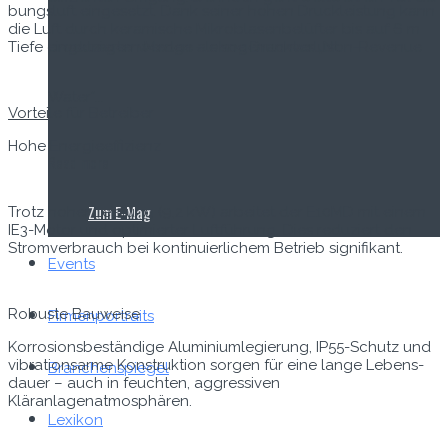
bungsluft einge­set­zt. Dank sein­er hohen Druck­leis­tung kann
die Luft durch keramis­che Mikrob­lasen­belüfter bis auf 6 m
Tiefe einge­tra­gen wer­den – ohne Druckverlust.
produzierten Menge als sogenanntes „Non-Revenue
Water“...
Vorteile für Betreiber
Hohe Energieef­fizienz
Read more
Zum E‑Mag
Trotz hoher Leis­tung (9,2 kW) arbeit­et der E10MD mit einem
IE3-Motor und opti­miert­er Luft­führung. Dies reduziert den
Stromver­brauch bei kon­tinuier­lichem Betrieb signifikant.
Events
Robuste Bauweise
Firmenportraits
Kor­ro­sions­beständi­ge Alu­mini­um­legierung, IP55-Schutz und
vibra­tionsarme Kon­struk­tion sor­gen für eine lange Lebens­
Branchenspiegel
dauer – auch in feucht­en, aggres­siv­en
Kläranlagenatmosphären.
Lexikon