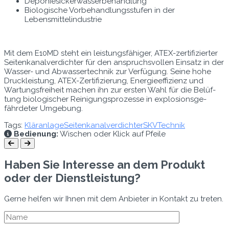
Deponiesick­er­wasser­be­hand­lung
Biol­o­gis­che Vor­be­hand­lungsstufen in der
Lebensmittelindustrie
Mit dem E10MD ste­ht ein leis­tungs­fähiger, ATEX-zer­ti­fiziert­er
Seit­enkanalverdichter für den anspruchsvollen Ein­satz in der
Wass­er- und Abwassertech­nik zur Ver­fü­gung. Seine hohe
Druck­leis­tung, ATEX-Zer­ti­fizierung, Energieef­fizienz und
Wartungs­frei­heit machen ihn zur ersten Wahl für die Belüf­
tung biol­o­gis­ch­er Reini­gung­sprozesse in explo­sion­s­ge­
fährde­ter Umgebung.
Tags:
Kläranlage
Seitenkanalverdichter
SKVTechnik
Bedienung:
Wischen oder Klick auf Pfeile
Haben Sie Interesse an dem Produkt
oder der Dienstleistung?
Gerne helfen wir Ihnen mit dem Anbieter in Kontakt zu treten.