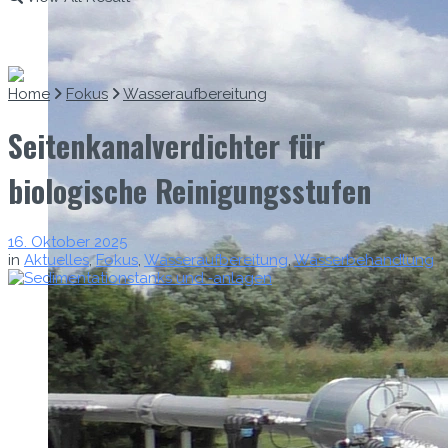
Home
Fokus
Wasseraufbereitung
Seitenkanalverdichter für
biologische Reinigungsstufen
16. Oktober 2025
in
Aktuelles
,
Fokus
,
Wasseraufbereitung
,
Wasserbehandlung