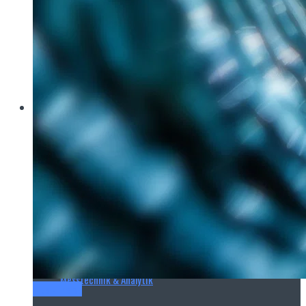
Brau Beviale
Hannover Messe
IFAT
E‑Mag
Wasseraufbereitung
Wasserbehandlung
Wasserinfrastruktur
Anlagen & Komponenten
Messtechnik & Analytik
Titel-Thema