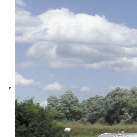
Wo konventionelle Filtertressen an ihre Grenzen
stoßen, öffnet MINIMESH® RPD HIFLO-S neue
Dimensionen in der Filtration. Durch eine von Haver...
Read more
Haver & Boecker
Messen
Achema
Aquatech Amsterdam