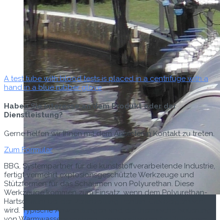
A test tube with blood tests is placed in a centrifuge with a
hand in a blue rubber glove
Haben Sie interesse an dem Produkt oder der
Dienstleistung?
Gerne helfen wir Ihnen mit dem Anbieter in Kontakt zu treten.
Zum Formular
BBG, Sys­tem­part­ner für die kun­st­stof­fver­ar­bei­t­ende Indus­trie,
fer­tigt ver­mehrt explo­sion­s­geschützte Werkzeuge und
Stütz­for­men für das Schäu­men von Polyurethan. Diese
Werkzeuge kom­men zum Ein­satz, wenn dem Polyurethan-
Hartschaum bei der Ver­ar­beitung Pen­tan-Gas beigemis­cht
wird. Typ­is­che Anwen­dun­gen sind die ther­mis­che Isolierung
Titel-Thema
von Warmwasser­spe­ich­ern, Trans­port­box­en für Blutkon­ser­