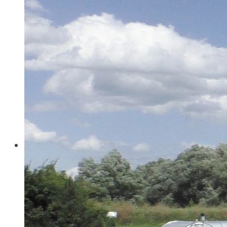
Wo konventionelle Filtertressen an ihre Grenzen
stoßen, öffnet MINIMESH® RPD HIFLO-S neue
Dimensionen in der Filtration. Durch eine von Haver...
Read more
Haver & Boecker
Messen
Achema
Aquatech Amsterdam