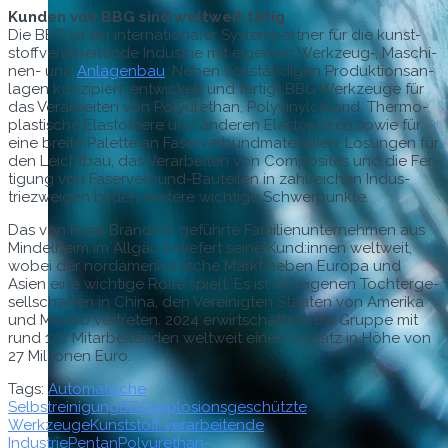
Kun­den von BBG sind weltweit tätig
Die BBG ist ein inter­na­tionaler Sys­tem­part­ner für die kun­st­
stof­fver­ar­bei­t­ende Indus­trie mit eigen­em Werkzeug‑, Maschi­
nen- und
Anla­gen­bau
. Neben voll­ständi­gen Pro­duk­tion­san­
la­gen konzip­iert, entwick­elt und fer­tigt BBG Werkzeuge für
das Ver­ar­beit­en von Polyurethan, Polyvinylchlo­rid, Ther­mo­
plas­tis­che Elas­tomere und anderen Elas­tomeren sowie für
eine bre­ite Palette an Faserver­bund­ma­te­ri­alien. Lösun­gen für
den Leicht­bau, das Ver­ar­beit­en von Com­pos­ites und die Fer­
ti­gung von Faserver­bund-Bauteilen in zahlre­ichen Indus­
triezweigen bilden weit­ere wichtige Schwerpunkte.
Das von Hans Brand­ner geführte Fam­i­lienun­ternehmen aus
Min­del­heim im All­gäu beliefert seine Kund:innen weltweit,
wobei der nor­damerikanis­che Markt neben Europa und
Asien eine wichtige Rolle spielt. Es ist mit eige­nen Tochterge­
sellschaften in Chi­na, den Vere­inigten Staat­en von Ameri­ka
und Mexiko vertreten. 2024 erwirtschaftete die Gruppe mit
rund 170 Mitar­bei­t­en­den weltweit einen Umsatz in Höhe von
27 Mil­lio­nen Euro.
Tags:
Automatische
Selbstreinigung
BBG
explosionsgeschützte
Werkzeuge
Kunststoff verarbeitende
Industrie
Pentan
Polyurethan-