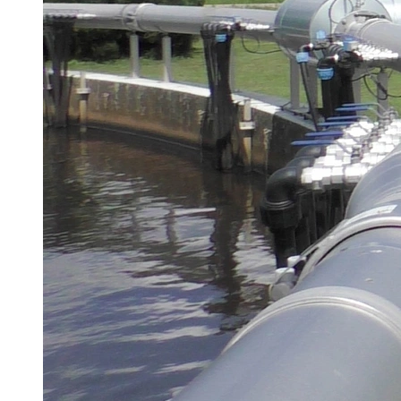
Brau Beviale
Hannover Messe
IFAT
Tausendwasser
Energieeffizienz & Nachhaltigkeit
Grüne Gebäude und Wasserlösungen für
klimaresiliente Städte
21. Juli 2026