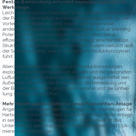
Pen­tan-Beimis­chung erfordert explo­sion­s­geschützte
Werkzeuge
Leicht ent­flamm­bare Gase wie Pen­tan wer­den zunehmend in
der Polyurethan-Hartschaumher­stel­lung einge­set­zt. Zu den
Vorteilen des Mate­ri­als zählt neben dem gegenüber
anderen Treib­gasen umwelt­fre­undlicheren Glob­al Warm­ing
Poten­tial und seinem gün­sti­gen Preis vor allem seine
effiziente Schaum­bil­dung. Denn es erzeugt eine feinzel­lige
Struk­tur mit guten Däm­meigen­schaften. Zudem verkürzt sich
der Schäumprozess, was zu schnelleren Pro­duk­tion­szyklen
führt.
Allerd­ings müssen Werkzeuge und Pro­duk­tion­san­la­gen
explo­sion­s­geschützt aus­gelegt wer­den und mit geeigneten
Lüf­tungs- sowie Überwachungssys­te­men aus­ges­tat­tet sein.
Außer­dem erfordern die Entwick­lung, die Her­stel­lung und
der Betrieb beson­ders geschultes Per­son­al und die Ein­hal­
tung strenger Vorschriften.
Mehr Nach­frage Investi­tion in neue Polyurethan-Anlage
Angesichts der steigen­den Nach­frage nach Werkzeu­gen für
Hartschaum plant BBG, eine zusät­zliche Polyurethan-Anlage
in seinem Tech­nikum zu instal­lieren. Damit erweit­ert das
Unternehmen seine Kapaz­itäten beim Bemustern und Opti­
mieren der Werkzeuge.