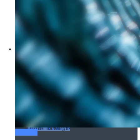
Brau Beviale
Hannover Messe
IFAT
E‑Mag
Wasseraufbereitung
Wasserbehandlung
Wasserinfrastruktur
Anlagen & Komponenten
Messtechnik & Analytik
Titel-Thema