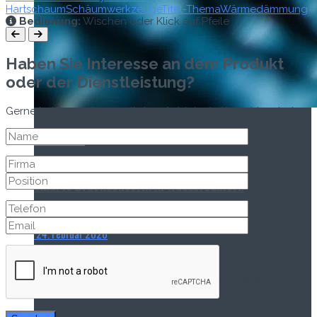
Hartschaum
Schäumwerkzeuge
Titel-Thema
Wärmedämmung
Bedienung:
Wischen oder Klick auf Pfeile
Haben Sie Interesse an dem Produkt
oder der Dienstleistung?
Gerne helfen wir Ihnen mit dem Anbieter in Kontakt zu treten.
Titel-Thema
Smarte Drucksensorik in Wasserzählern
24. Februar 2026
Als wertvolle Ressource erfordert Trinkwasser einen
effizienten Umgang. Dennoch geht weltweit ein Teil der