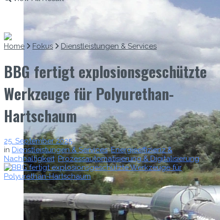
Home
Fokus
Dienstleistungen & Services
BBG fertigt explosionsgeschützte
Werkzeuge für Polyurethan-
Hartschaum
25. September 2025
in
Dienstleistungen & Services
,
Energieeffizienz &
Nachhaltigkeit
,
Prozessautomatisierung & Digitalisierung