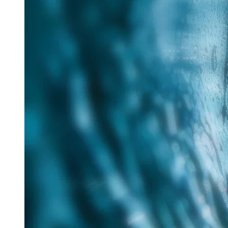
25. Juni 2026
Im Rahmen des Messe-Mottos „Lösungen für eine
verantwortungsvolle Zukunft“ hat Tracto auf der IFAT
nachhaltige Verfahren für die zukunftsorientierte
Sanierung...
Read more
Aquatech Amsterdam