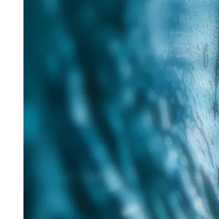
25. Juni 2026
Im Rahmen des Messe-Mottos „Lösungen für eine
verantwortungsvolle Zukunft“ hat Tracto auf der IFAT
nachhaltige Verfahren für die zukunftsorientierte
Sanierung...
Read more
Aquatech Amsterdam