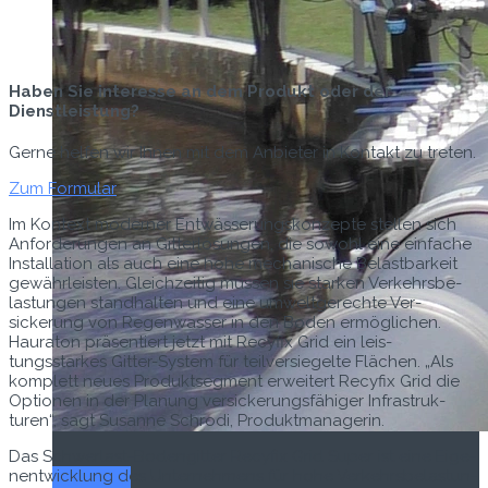
Haben Sie interesse an dem Produkt oder der
Dienstleistung?
Gerne helfen wir Ihnen mit dem Anbieter in Kontakt zu treten.
Zum Formular
Im Kon­text mod­ern­er Entwässerungskonzepte stellen sich
Anforderun­gen an Git­ter­lö­sun­gen, die sowohl eine ein­fache
Instal­la­tion als auch eine hohe mech­a­nis­che Belast­barkeit
gewährleis­ten. Gle­ichzeit­ig müssen sie starken Verkehrs­be­
las­tun­gen stand­hal­ten und eine umwelt­gerechte Ver­
sickerung von Regen­wass­er in den Boden ermöglichen.
Hau­ra­ton präsen­tiert jet­zt mit Recy­fix Grid ein leis­
tungsstarkes Git­ter-Sys­tem für teil­ver­siegelte Flächen. „Als
kom­plett neues Pro­duk­t­seg­ment erweit­ert Recy­fix Grid die
Optio­nen in der Pla­nung ver­sickerungs­fähiger Infra­struk­
turen“, sagt Susanne Schro­di, Produktmanagerin.
Das Schw­er­last-Boden­git­ter Recy­fix Grid Super ist eine Eige­
Titel-Thema
nen­twick­lung des Unternehmens für hohe Verkehrs­be­las­tun­