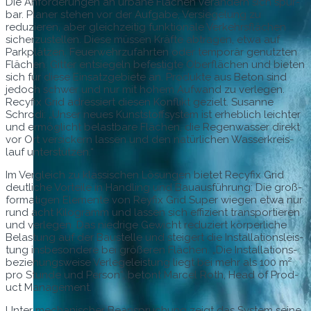
Die Anforderun­gen an urbane Flächen verän­dern sich spür­
bar. Plan­er ste­hen vor der Auf­gabe, Ver­siegelung zu
reduzieren, aber gle­ichzeit­ig funk­tionale Verkehrs­flächen
sicherzustellen. Diese müssen Kräfte abtra­gen, etwa auf
Park­plätzen, Feuer­wehrz­u­fahrten oder tem­porär genutzten
Flächen. Git­ter entsiegeln befes­tigte Ober­flächen und bieten
sich für diese Ein­satzge­bi­ete an. Pro­duk­te aus Beton sind
jedoch schw­er und nur mit hohem Aufwand zu ver­legen.
Recy­fix Grid adressiert diesen Kon­flikt gezielt. Susanne
Schro­di: „Unser neues Kun­st­stoff­sys­tem ist erhe­blich leichter
und ermöglicht belast­bare Flächen, die Regen­wass­er direkt
vor Ort ver­sick­ern lassen und den natür­lichen Wasserkreis­
lauf unterstützen.“
Im Ver­gle­ich zu klas­sis­chen Lösun­gen bietet Recy­fix Grid
deut­liche Vorteile in Han­dling und Bauaus­führung: Die groß­
for­mati­gen Ele­mente von Rey­fix Grid Super wiegen etwa nur
rund acht Kilo­gramm und lassen sich effizient trans­portieren
und ver­legen. Das niedrige Gewicht reduziert kör­per­liche
Belas­tung auf der Baustelle und steigert die Instal­la­tion­sleis­
tung ins­beson­dere bei größeren Flächen. „Die Instal­la­tions-
beziehungsweise Ver­legeleis­tung liegt bei mehr als 100 m²
pro Stunde und Per­son“, betont Mar­cel Roth, Head of Prod­
uct Management.
Unter mech­a­nis­ch­er Beanspruchung zeigt das Sys­tem seine