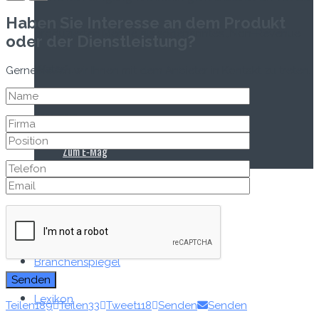
Haben Sie Interesse an dem Produkt
produzierten Menge als sogenanntes „Non-Revenue
oder der Dienstleistung?
Water“...
Gerne helfen wir Ihnen mit dem Anbieter in Kontakt zu treten.
Read more
Zum E‑Mag
Events
Firmenportraits
Branchenspiegel
Lexikon
Teilen
189
Teilen
33
Tweet
118
Senden
Senden