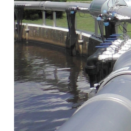
Brau Beviale
Hannover Messe
IFAT
Tausendwasser
Energieeffizienz & Nachhaltigkeit
Grüne Gebäude und Wasserlösungen für
klimaresiliente Städte
21. Juli 2026