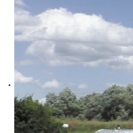
Wo konventionelle Filtertressen an ihre Grenzen
stoßen, öffnet MINIMESH® RPD HIFLO-S neue
Dimensionen in der Filtration. Durch eine von Haver...
Read more
Haver & Boecker
Messen
Achema
Aquatech Amsterdam