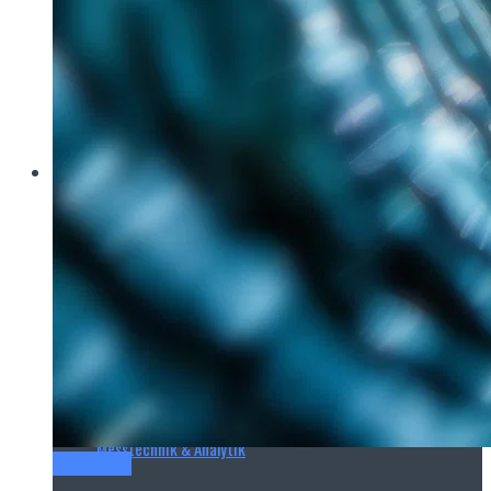
Brau Beviale
Hannover Messe
IFAT
E‑Mag
Wasseraufbereitung
Wasserbehandlung
Wasserinfrastruktur
Anlagen & Komponenten
Messtechnik & Analytik
Titel-Thema