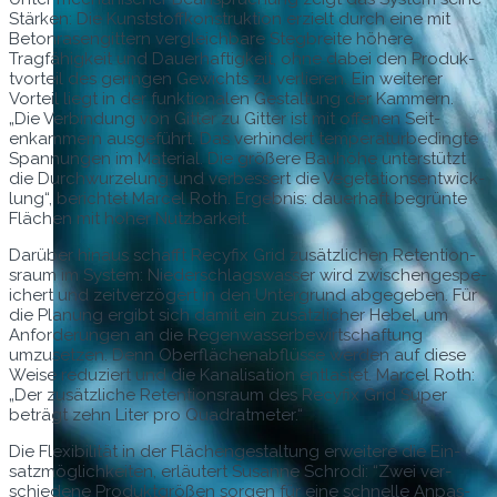
Stärken: Die Kun­st­stof­fkon­struk­tion erzielt durch eine mit
Beton­rasen­git­tern ver­gle­ich­bare Stegbre­ite höhere
Tragfähigkeit und Dauer­haftigkeit, ohne dabei den Pro­duk­
tvorteil des gerin­gen Gewichts zu ver­lieren. Ein weit­er­er
Vorteil liegt in der funk­tionalen Gestal­tung der Kam­mern.
„Die Verbindung von Git­ter zu Git­ter ist mit offe­nen Seit­
enkam­mern aus­ge­führt. Das ver­hin­dert tem­per­aturbe­d­ingte
Span­nun­gen im Mate­r­i­al. Die größere Bauhöhe unter­stützt
die Durch­wurzelung und verbessert die Veg­e­ta­tion­sen­twick­
lung“, berichtet Mar­cel Roth. Ergeb­nis: dauer­haft begrünte
Flächen mit hoher Nutzbarkeit.
Darüber hin­aus schafft Recy­fix Grid zusät­zlichen Reten­tion­
sraum im Sys­tem: Nieder­schlagswass­er wird zwis­chenge­spe­
ichert und zeitverzögert in den Unter­grund abgegeben. Für
die Pla­nung ergibt sich damit ein zusät­zlich­er Hebel, um
Anforderun­gen an die Regen­wasser­be­wirtschaf­tung
umzuset­zen. Denn Ober­flächen­abflüsse wer­den auf diese
Weise reduziert und die Kanal­i­sa­tion ent­lastet. Mar­cel Roth:
„Der zusät­zliche Reten­tion­sraum des Recy­fix Grid Super
beträgt zehn Liter pro Quadratmeter.“
Die Flex­i­bil­ität in der Flächengestal­tung erweit­ere die Ein­
satzmöglichkeit­en, erläutert Susanne Schro­di: “Zwei ver­
schiedene Pro­duk­t­größen sor­gen für eine schnelle Anpas­