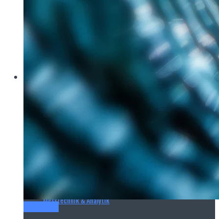
Brau Beviale
Hannover Messe
IFAT
E‑Mag
Wasseraufbereitung
Wasserbehandlung
Wasserinfrastruktur
Anlagen & Komponenten
Messtechnik & Analytik
Titel-Thema