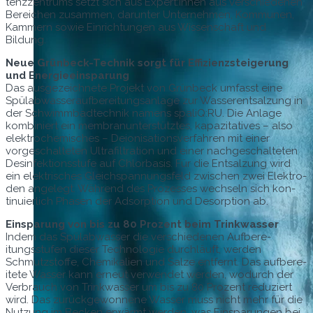
tenzzen­trums set­zt sich aus Expert:innen aus ver­schiede­nen
Bere­ichen zusam­men, darunter Unternehmen, Kom­munen,
Kam­mern sowie Ein­rich­tun­gen aus Wis­senschaft und
Bildung.
Neue Grün­beck-Tech­nik sorgt für Effizien­zsteigerung
und Energieeinsparung
Das aus­geze­ich­nete Pro­jekt von Grün­beck umfasst eine
Spülab­wasser­auf­bere­itungsan­lage zur Wasser­entsalzung in
der Schwimm­badtech­nik namens spaliQ:RU. Die Anlage
kom­biniert ein mem­bra­nun­ter­stütztes, kapaz­i­ta­tives – also
elek­tro­chemis­ches – Deion­i­sa­tionsver­fahren mit ein­er
vorgeschal­teten Ultra­fil­tra­tion und ein­er nachgeschal­teten
Desin­fek­tion­sstufe auf Chlor­ba­sis. Für die Entsalzung wird
ein elek­trisches Gle­ichspan­nungs­feld zwis­chen zwei Elek­tro­
den angelegt. Während des Prozess­es wech­seln sich kon­
tinuier­lich Phasen der Adsorp­tion und Des­orp­tion ab.
Einsparung von bis zu 80 Prozent beim Trinkwasser
Indem das Spülab­wass­er die ver­schiede­nen Auf­bere­
itungsstufen dieser Tech­nolo­gie durch­läuft, wer­den
Schmutzstoffe, Chemikalien und Salze ent­fer­nt. Das auf­bere­
it­ete Wass­er kann erneut ver­wen­det wer­den, wodurch der
Ver­brauch von Trinkwass­er um bis zu 80 Prozent reduziert
wird. Das zurück­ge­wonnene Wass­er muss nicht mehr für die
Nutzung im Beck­en erwärmt wer­den, was Einsparun­gen bei