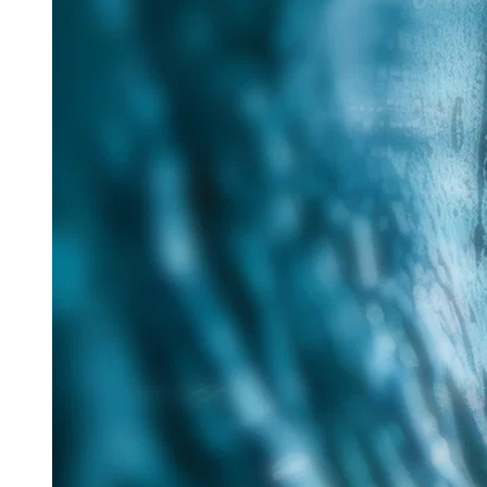
25. Juni 2026
Im Rahmen des Messe-Mottos „Lösungen für eine
verantwortungsvolle Zukunft“ hat Tracto auf der IFAT
nachhaltige Verfahren für die zukunftsorientierte
Sanierung...
Read more
Aquatech Amsterdam