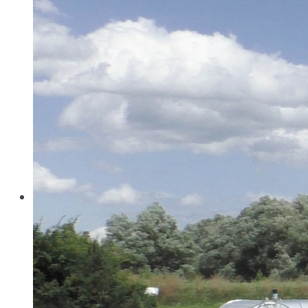
Wo konventionelle Filtertressen an ihre Grenzen
stoßen, öffnet MINIMESH® RPD HIFLO-S neue
Dimensionen in der Filtration. Durch eine von Haver...
Read more
Haver & Boecker
Messen
Achema
Aquatech Amsterdam