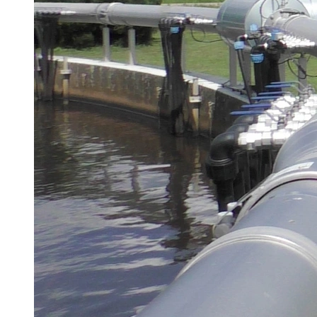
Brau Beviale
Hannover Messe
IFAT
Tausendwasser
Energieeffizienz & Nachhaltigkeit
Grüne Gebäude und Wasserlösungen für
klimaresiliente Städte
21. Juli 2026