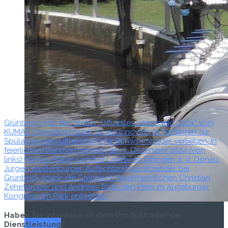
Grünbeck wird der Status „Offizielles Leitprojekt 2024“ vom
KUMAS Umweltnetzwerk für ein innovatives Verfahren zur
Spülabwasseraufbereitung für Schwimmbäder verliehen. In
feierlichem Rahmen nahmen am 5. Dezember 2024 (von
links) Markus Müller, Landrat Landkreis Dillingen a. d. Donau,
Jürgen Weißenburger, Aufsichtsratsvorsitzender bei
Grünbeck sowie die Grünbeck-Verantwortlichen Christian
Zehetgruber und Andreas Trinkl den Preis im Augsburger
Kongress am Park entgegen.
Haben Sie interesse an dem Produkt oder der
Titel-Thema
Dienstleistung?