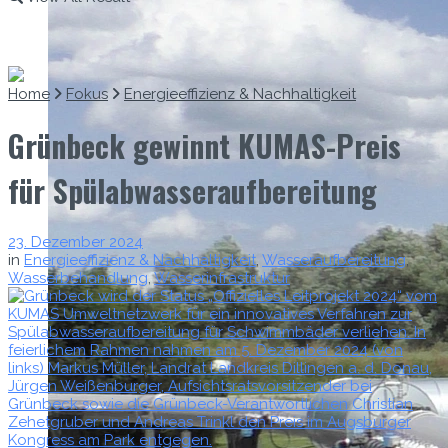
Home
Fokus
Energieeffizienz & Nachhaltigkeit
Grünbeck gewinnt KUMAS-Preis
für Spülabwasseraufbereitung
23. Dezember 2024
in
Energieeffizienz & Nachhaltigkeit
,
Wasseraufbereitung
,
Wasserbehandlung
,
Wasserinfrastruktur