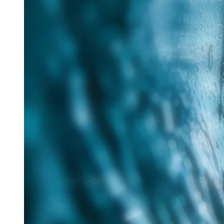
25. Juni 2026
Im Rahmen des Messe-Mottos „Lösungen für eine
verantwortungsvolle Zukunft“ hat Tracto auf der IFAT
nachhaltige Verfahren für die zukunftsorientierte
Sanierung...
Read more
Aquatech Amsterdam