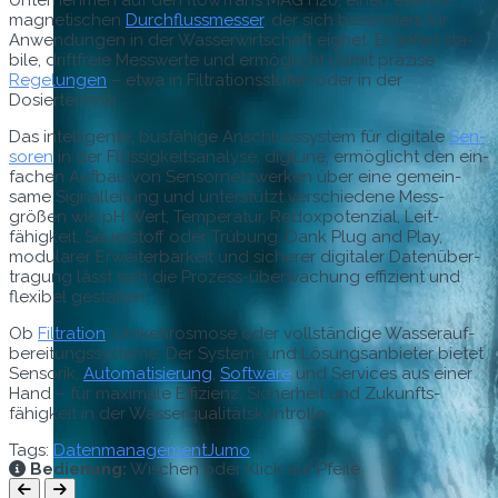
mag­netis­chen
Durch­flussmess­er
, der sich beson­ders für
Anwen­dun­gen in der Wasser­wirtschaft eignet. Er liefert sta­
bile, drift­freie Mess­werte und ermöglicht damit präzise
Regelun­gen
– etwa in Fil­tra­tionsstufen oder in der
Dosiertechnik.
Das intel­li­gente, bus­fähige Anschlusssys­tem für dig­i­tale
Sen­
soren
in der Flüs­sigkeit­s­analyse, dig­i­Line, ermöglicht den ein­
fachen Auf­bau von Sen­sor­net­zw­erken über eine gemein­
same Sig­nalleitung und unter­stützt ver­schiedene Mess­
größen wie pH Wert, Tem­per­atur, Redox­poten­zial, Leit­
fähigkeit, Sauer­stoff oder Trübung. Dank Plug and Play,
mod­u­lar­er Erweit­er­barkeit und sicher­er dig­i­taler Datenüber­
tra­gung lässt sich die Prozess-überwachung effizient und
flex­i­bel gestalten.
Ob
Fil­tra­tion
, Umkehros­mose oder voll­ständi­ge Wasser­auf­
bere­itungssys­teme: Der Sys­tem- und Lösungsan­bi­eter bietet
Sen­sorik,
Automa­tisierung
,
Soft­ware
und Ser­vices aus ein­er
Hand – für max­i­male Effizienz, Sicher­heit und Zukun­fts­
fähigkeit in der Wasserqualitätskontrolle.
Tags:
Datenmanagement
Jumo
Bedienung:
Wischen oder Klick auf Pfeile