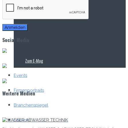
produzierten Menge als sogenanntes „Non-Revenue
Water“...
Social Media
Read more
Zum E‑Mag
Events
Firmenportraits
Weitere Medien
Branchenspiegel
Lexikon