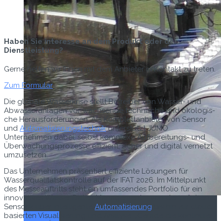
Haben Sie interesse an dem Produkt oder der
Dienstleistung?
Gerne helfen wir Ihnen mit dem Anbieter in Kontakt zu treten.
Zum Formular
Die glob­ale Wasserkrise stellt Betreiber von Wass­er- und
Abwasser­an­la­gen vor wach­sende tech­nis­che und ökol­o­gis­
che Her­aus­forderun­gen. Als Kom­plet­tan­bi­eter von Sen­sor
und
Automa­tisierung­stech­nik
unter­stützt JUMO
Unternehmen dabei, selb­st kom­plexe Auf­bere­itungs- und
Überwachung­sprozesse effizient, sich­er und dig­i­tal ver­net­zt
umzusetzen.
Das Unternehmen präsen­tiert effiziente Lösun­gen für
Wasserqual­ität­skon­trolle auf der IFAT 2026. Im Mit­telpunkt
des Messeauftritts ste­ht ein umfassendes Port­fo­lio für ein
inno­v­a­tives Wass­er Dat­en Man­age­ment – von der präzisen
Sen­sorik über intel­li­gente
Automa­tisierung
bis hin zur cloud­
Titel-Thema
basierten Visu­al­isierung und Analyse. „Ger­ade die kon­tinuier­