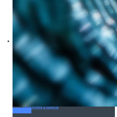
Brau Beviale
Hannover Messe
IFAT
E‑Mag
Wasseraufbereitung
Wasserbehandlung
Wasserinfrastruktur
Anlagen & Komponenten
Messtechnik & Analytik
Titel-Thema