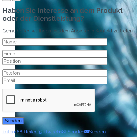
Haben Sie Interesse an dem Produkt
oder der Dienstleistung?
Gerne helfen wir Ihnen mit dem Anbieter in Kontakt zu treten.
Teilen
188
Teilen
33
Tweet
118
Senden
Senden