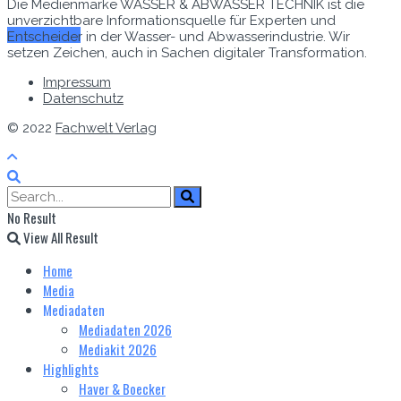
Die Medienmarke WASSER & ABWASSER TECHNIK ist die
unverzichtbare Informationsquelle für Experten und
Zum E-Mag
Entscheider in der Wasser- und Abwasserindustrie. Wir
setzen Zeichen, auch in Sachen digitaler Transformation.
Impressum
Datenschutz
© 2022
Fachwelt Verlag
No Result
View All Result
Home
Media
Mediadaten
Mediadaten 2026
Mediakit 2026
Highlights
Haver & Boecker