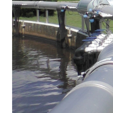
Brau Beviale
Hannover Messe
IFAT
Tausendwasser
Energieeffizienz & Nachhaltigkeit
Grüne Gebäude und Wasserlösungen für
klimaresiliente Städte
21. Juli 2026