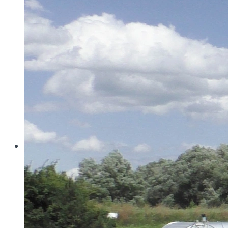
Wo konventionelle Filtertressen an ihre Grenzen
stoßen, öffnet MINIMESH® RPD HIFLO-S neue
Dimensionen in der Filtration. Durch eine von Haver...
Read more
Haver & Boecker
Messen
Achema
Aquatech Amsterdam