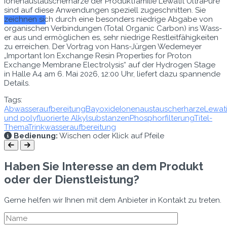
Ione­naus­tauscher­harze der Pro­duk­t­fam­i­lie Lewatit Ultra­Pure
sind auf diese Anwen­dun­gen speziell zugeschnit­ten. Sie
zeich­nen sich durch eine beson­ders niedrige Abgabe von
Zum E-Mag
organ­is­chen Verbindun­gen (Total Organ­ic Car­bon) ins Wass­
er aus und ermöglichen es, sehr niedrige Restleit­fähigkeit­en
zu erre­ichen. Der Vor­trag von Hans-Jür­gen Wede­mey­er
„Impor­tant Ion Exchange Resin Prop­er­ties for Pro­ton
Exchange Mem­brane Elec­trol­y­sis“ auf der Hydro­gen Stage
in Halle A4 am 6. Mai 2026, 12:00 Uhr, liefert dazu span­nende
Details.
Tags:
Abwasseraufbereitung
Bayoxide
Ionenaustauscherharze
Lewati
und polyfluorierte Alkylsubstanzen
Phosphorfilterung
Titel-
Thema
Trinkwasseraufbereitung
Bedienung:
Wischen oder Klick auf Pfeile
Haben Sie Interesse an dem Produkt
oder der Dienstleistung?
Gerne helfen wir Ihnen mit dem Anbieter in Kontakt zu treten.