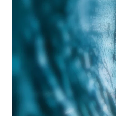
25. Juni 2026
Im Rahmen des Messe-Mottos „Lösungen für eine
verantwortungsvolle Zukunft“ hat Tracto auf der IFAT
nachhaltige Verfahren für die zukunftsorientierte
Sanierung...
Read more
Aquatech Amsterdam