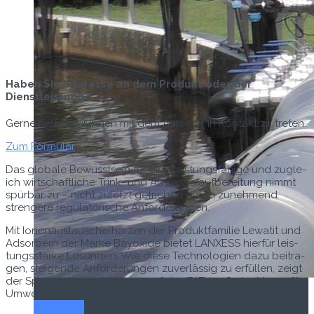
Haben Sie interesse an dem Produkt oder der
Dienstleistung?
Gerne helfen wir Ihnen mit dem Anbieter in Kontakt zu treten.
Zum Formular
Das glob­ale Bewusst­sein für eine leis­tungs­fähige und zugle­
ich wirtschaftliche Trink- und Abwasser­auf­bere­itung nimmt
spür­bar zu – nicht zulet­zt getrieben durch zunehmend
stren­gere reg­u­la­torische Anforderungen.
Mit Ione­naus­tauscher­harzen der Pro­duk­t­fam­i­lie Lewatit und
Adsor­bern der Marke Bay­ox­ide bietet LANXESS hier­für leis­
tungsstarke Lösun­gen. Wie diese Tech­nolo­gien dazu beitra­
gen, steigende Anforderun­gen zuver­läs­sig zu erfüllen, zeigt
der Spezial­chemie-Konz­ern auf der IFAT 2026, der Messe für
Umwelt­tech­nolo­gien, vom 4. bis 7. Mai 2026 in München.
Titel-Thema