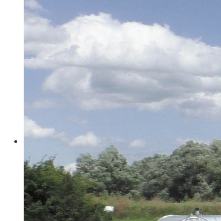
Wo konventionelle Filtertressen an ihre Grenzen
stoßen, öffnet MINIMESH® RPD HIFLO-S neue
Dimensionen in der Filtration. Durch eine von Haver...
Read more
Haver & Boecker
Messen
Achema
Aquatech Amsterdam