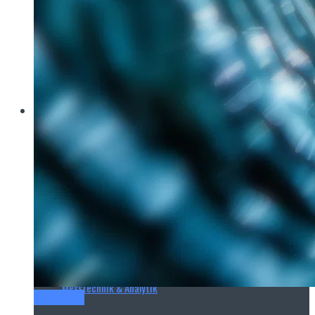
Brau Beviale
Hannover Messe
IFAT
E‑Mag
Wasseraufbereitung
Wasserbehandlung
Wasserinfrastruktur
Anlagen & Komponenten
Messtechnik & Analytik
Titel-Thema