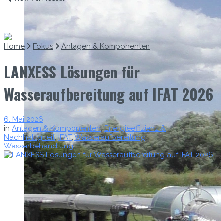
Home
Fokus
Anlagen & Komponenten
LANXESS Lösungen für
Wasseraufbereitung auf IFAT 2026
6. Mai 2026
in
Anlagen & Komponenten
,
Energieeffizienz &
Nachhaltigkeit
,
IFAT
,
Wasseraufbereitung
,
Wasserbehandlung