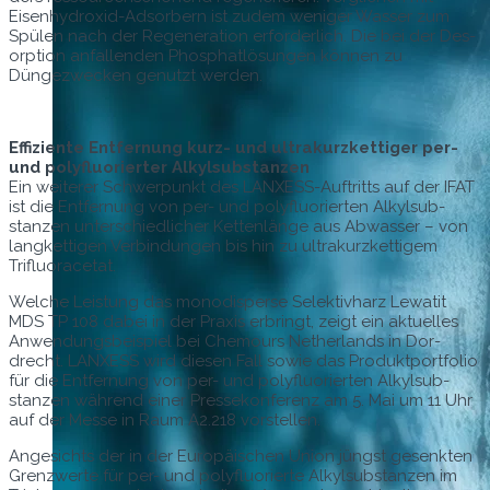
Eisen­hy­drox­id-Adsor­bern ist zudem weniger Wass­er zum
Spülen nach der Regen­er­a­tion erforder­lich. Die bei der Des­
orp­tion anfal­l­en­den Phos­phatlö­sun­gen kön­nen zu
Düngezweck­en genutzt werden.
Effiziente Ent­fer­nung kurz- und ultra­kurzket­tiger per-
und poly­flu­o­ri­ert­er Alkylsubstanzen
Ein weit­er­er Schw­er­punkt des LANXESS-Auftritts auf der IFAT
ist die Ent­fer­nung von per- und poly­flu­o­ri­erten Alkyl­sub­
stanzen unter­schiedlich­er Ket­ten­länge aus Abwass­er – von
langket­ti­gen Verbindun­gen bis hin zu ultra­kurzket­tigem
Trifluoracetat.
Welche Leis­tung das monodis­perse Selek­tivharz Lewatit
MDS TP 108 dabei in der Prax­is erbringt, zeigt ein aktuelles
Anwen­dungs­beispiel bei Chemours Nether­lands in Dor­
drecht. LANXESS wird diesen Fall sowie das Pro­duk­t­port­fo­lio
für die Ent­fer­nung von per- und poly­flu­o­ri­erten Alkyl­sub­
stanzen während ein­er Pressekon­ferenz am 5. Mai um 11 Uhr
auf der Messe in Raum A2.218 vorstellen.
Angesichts der in der Europäis­chen Union jüngst gesenk­ten
Gren­zw­erte für per- und poly­flu­o­ri­erte Alkyl­sub­stanzen im