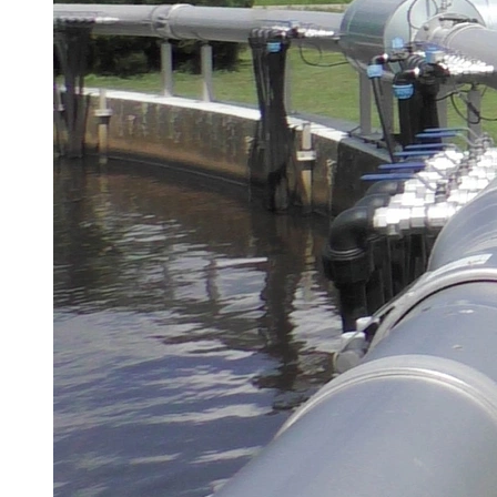
Brau Beviale
Hannover Messe
IFAT
Tausendwasser
Energieeffizienz & Nachhaltigkeit
Grüne Gebäude und Wasserlösungen für
klimaresiliente Städte
21. Juli 2026