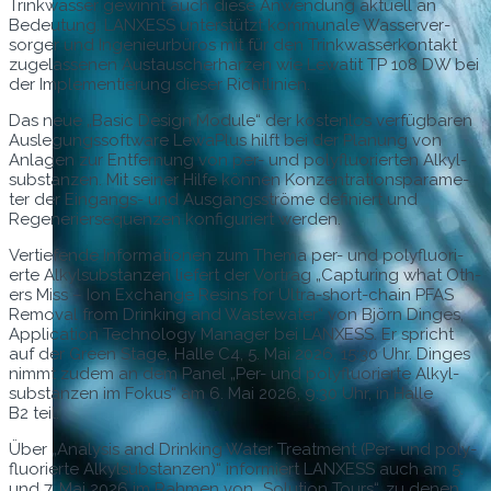
Trinkwass­er gewin­nt auch diese Anwen­dung aktuell an
Bedeu­tung. LANXESS unter­stützt kom­mu­nale Wasserver­
sorg­er und Inge­nieur­büros mit für den Trinkwasserkon­takt
zuge­lasse­nen Aus­tauscher­harzen wie Lewatit TP 108 DW bei
der Imple­men­tierung dieser Richtlinien.
Das neue „Basic Design Mod­ule“ der kosten­los ver­füg­baren
Ausle­gungssoft­ware LewaPlus hil­ft bei der Pla­nung von
Anla­gen zur Ent­fer­nung von per- und poly­flu­o­ri­erten Alkyl­
sub­stanzen. Mit sein­er Hil­fe kön­nen Konzen­tra­tionspa­ra­me­
ter der Ein­gangs- und Aus­gangsströme definiert und
Regener­ierse­quen­zen kon­fig­uri­ert werden.
Ver­tiefende Infor­ma­tio­nen zum The­ma per- und poly­flu­o­ri­
erte Alkyl­sub­stanzen liefert der Vor­trag „Cap­tur­ing what Oth­
ers Miss – Ion Exchange Resins for Ultra-short-chain PFAS
Removal from Drink­ing and Waste­water“ von Björn Dinges,
Appli­ca­tion Tech­nol­o­gy Man­ag­er bei LANXESS. Er spricht
auf der Green Stage, Halle C4, 5. Mai 2026, 15:30 Uhr. Dinges
nimmt zudem an dem Pan­el „Per- und poly­flu­o­ri­erte Alkyl­
sub­stanzen im Fokus“ am 6. Mai 2026, 9:30 Uhr, in Halle
B2 teil.
Über „Analy­sis and Drink­ing Water Treat­ment (Per- und poly­
flu­o­ri­erte Alkyl­sub­stanzen)“ informiert LANXESS auch am 5.
und 7. Mai 2026 im Rah­men von „Solu­tion Tours“, zu denen