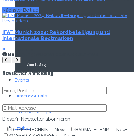
Nächster Beitrag
produzierten Menge als sogenanntes „Non-Revenue
Water“...
IFAT Munich 2024: Rekordbeteiligung und
internationale Bestmarken
Read more
Bedi­enung:
Wis­chen oder Klick auf Pfeile
Zum E‑Mag
Newsletter Anmeldung
Events
Firmenportraits
Branchenspiegel
Diese/n Newslet­ter abonnieren
Lexikon
PROZESSTECHNIK — News
PHARMATECHNIK — News
WASSER & ABWASSER — News