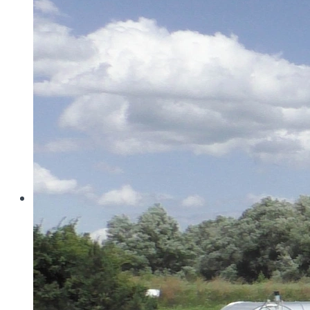
Wo konventionelle Filtertressen an ihre Grenzen
stoßen, öffnet MINIMESH® RPD HIFLO-S neue
Dimensionen in der Filtration. Durch eine von Haver...
Read more
Haver & Boecker
Messen
Achema
Aquatech Amsterdam