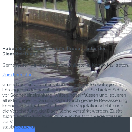
Haben Sie interesse an dem Produkt oder der
Dienstleistung?
Gerne helfen wir Ihnen mit dem Anbieter in Kontakt zu treten.
Zum Formular
Grüne Däch­er sind inter­na­tion­al anerkan­nte ökol­o­gis­che
Lösun­gen in der nach­halti­gen Architek­tur. Sie bieten Schutz
vor Sonnene­in­strahlung, Wit­terung­se­in­flüssen und isolieren
effek­tiv gegen Hitze und Kälte. Durch gezielte Bewässerung
kön­nen vorteil­hafte Effek­te wie die Veg­e­ta­tions­dichte und
die Ver­schat­tung der Dachfläche ver­stärkt wer­den. Zusät­
zlich tra­gen Gründäch­er zum Rück­halt von Regen­wass­er,
zur Verbesserung der lokalen Luftqual­ität und zur Fein­
staubre­duzierung bei.
Titel-Thema