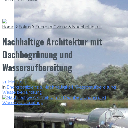
Home
Fokus
Energieeffizienz & Nachhaltigkeit
Nachhaltige Architektur mit
Dachbegrünung und
Wasseraufbereitung
21. Mai 2024
in
Energieeffizienz & Nachhaltigkeit
,
Wasseraufbereitung
,
Wasserbehandlung