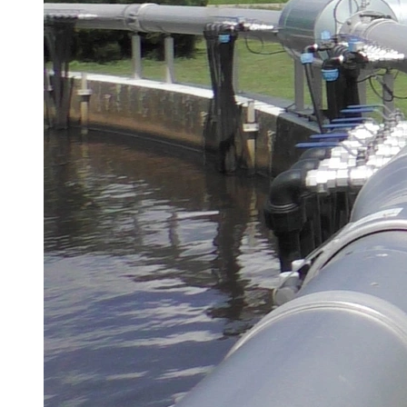
Brau Beviale
Hannover Messe
IFAT
Tausendwasser
Energieeffizienz & Nachhaltigkeit
Grüne Gebäude und Wasserlösungen für
klimaresiliente Städte
21. Juli 2026