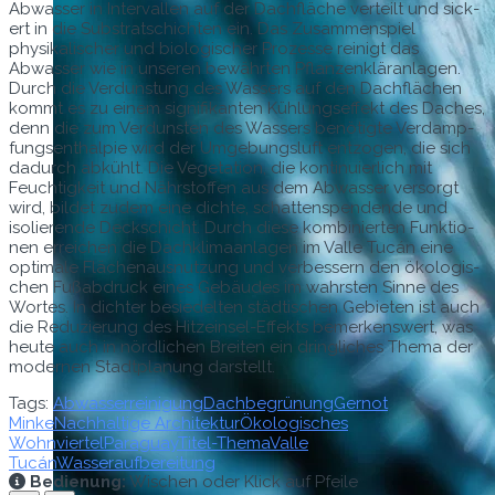
Abwass­er in Inter­vallen auf der Dachfläche verteilt und sick­
ert in die Sub­stratschicht­en ein. Das Zusam­men­spiel
physikalis­ch­er und biol­o­gis­ch­er Prozesse reinigt das
Abwass­er wie in unseren bewährten Pflanzen­kläran­la­gen.
Durch die Ver­dun­stung des Wassers auf den Dachflächen
kommt es zu einem sig­nifikan­ten Küh­lungsef­fekt des Daches,
denn die zum Ver­dun­sten des Wassers benötigte Ver­damp­
fungsen­thalpie wird der Umge­bungsluft ent­zo­gen, die sich
dadurch abkühlt. Die Veg­e­ta­tion, die kon­tinuier­lich mit
Feuchtigkeit und Nährstof­fen aus dem Abwass­er ver­sorgt
wird, bildet zudem eine dichte, schat­ten­spendende und
isolierende Deckschicht. Durch diese kom­binierten Funk­tio­
nen erre­ichen die Dachk­li­maan­la­gen im Valle Tucán eine
opti­male Flächenaus­nutzung und verbessern den ökol­o­gis­
chen Fußab­druck eines Gebäudes im wahrsten Sinne des
Wortes. In dichter besiedel­ten städtis­chen Gebi­eten ist auch
die Reduzierung des Hitzein­sel-Effek­ts bemerkenswert, was
heute auch in nördlichen Bre­it­en ein dringlich­es The­ma der
mod­er­nen Stadt­pla­nung darstellt.
Tags:
Abwasserreinigung
Dachbegrünung
Gernot
Minke
Nachhaltige Architektur
Ökologisches
Wohnviertel
Paraguay
Titel-Thema
Valle
Tucán
Wasseraufbereitung
Bedienung:
Wischen oder Klick auf Pfeile