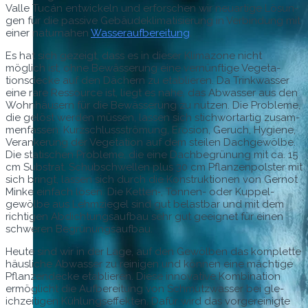
Valle Tucán entwick­eln und erforschen wir neuar­tige Lösun­
gen für die pas­sive Gebäudek­li­ma­tisierung in Verbindung mit
ein­er natur­na­hen
Wasser­auf­bere­itung
.
Es hat sich gezeigt, dass es in dieser Kli­ma­zone nicht
möglich ist, ohne Bewässerung eine vernün­ftige Veg­e­ta­
tions­decke auf den Däch­ern zu etablieren. Da Trinkwass­er
eine rare Ressource ist, liegt es nahe, das Abwass­er aus den
Wohn­häusern für die Bewässerung zu nutzen. Die Prob­leme,
die gelöst wer­den müssen, lassen sich stich­wor­tar­tig zusam­
men­fassen: Kurz­schlussströ­mung, Ero­sion, Geruch, Hygiene,
Ver­ankerung der Veg­e­ta­tion auf dem steilen Dachgewölbe.
Die sta­tis­chen Prob­leme, die eine Dachbe­grü­nung mit ca. 15
cm Sub­strat, Schub­schwellen plus 30 cm Pflanzen­pol­ster mit
sich bringt, lassen sich durch die Kon­struk­tio­nen von Ger­not
Minke ein­fach lösen. Die Ketten‑, Ton­nen- oder Kup­pel­
gewölbe aus Lehmziegel sind gut belast­bar und mit dem
richti­gen Abdich­tungsauf­bau sehr gut geeignet für einen
schw­eren Begrünungsaufbau.
Heute sind wir in der Lage, auf den Gewöl­ben das kom­plette
häus­liche Abwass­er zu reini­gen und kön­nen eine mächtige
Pflanzen­decke etablieren. Diese inno­v­a­tive Kom­bi­na­tion
ermöglicht die Auf­bere­itung von Schmutzwass­er bei gle­
ichzeit­i­gen Küh­lungsef­fek­ten. Dafür wird das vorg­ere­inigte