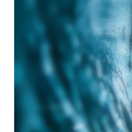
25. Juni 2026
Im Rahmen des Messe-Mottos „Lösungen für eine
verantwortungsvolle Zukunft“ hat Tracto auf der IFAT
nachhaltige Verfahren für die zukunftsorientierte
Sanierung...
Read more
Aquatech Amsterdam