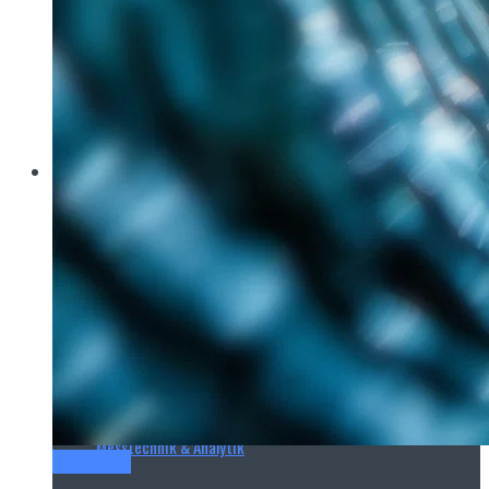
Brau Beviale
Hannover Messe
IFAT
E‑Mag
Wasseraufbereitung
Wasserbehandlung
Wasserinfrastruktur
Anlagen & Komponenten
Messtechnik & Analytik
Titel-Thema