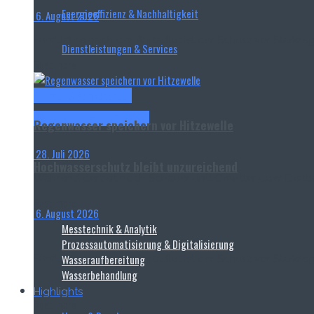
Energieeffizienz & Nachhaltigkeit
6. August 2026
Fünf Jahre nach der Ahrtalflut ist der Schutz vor Stark
Dienstleistungen & Services
Read more
Anlagen & Komponenten
Dienstleistungen & Services
Regenwasser speichern vor Hitzewelle
28. Juli 2026
Hochwasserschutz bleibt unzureichend
Während derzeit noch Schauer und Gewitter über Deuts
Read more
6. August 2026
Messtechnik & Analytik
Prozessautomatisierung & Digitalisierung
Wasseraufbereitung
Fünf Jahre nach der Ahrtalflut ist der Schutz vor Stark
Wasserbehandlung
Highlights
Read more