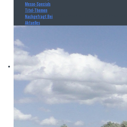
Messe-Specials
Titel-Themen
Wo konventionelle Filtertressen an ihre Grenzen stoßen,
Nachgefragt Bei
Aktuelles
Read more
Haver & Boecker
Messen
Achema
Aquatech Amsterdam
Brau Beviale