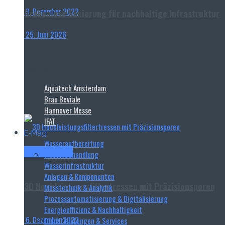
9. Dezember 2022
Grabenlose Sanierung für nachhaltige Infrastruktur
25. Juni 2026
Plastik ist heutzutage nicht mehr aus unserem Alltag we
Im Rahmen des Messe-Mottos „Lösungen für eine verantwor
Read more
verdeutlicht...
Aquatech Amsterdam
Brau Beviale
Read more
Hannover Messe
IFAT
E‑Mag
Wasseraufbereitung
Haver & Boecker
Wasserbehandlung
Wasserinfrastruktur
Anlagen & Komponenten
3D Hochleistungsfiltertressen mit Präzisionsporen
Messtechnik & Analytik
Prozessautomatisierung & Digitalisierung
Energieeffizienz & Nachhaltigkeit
6. Dezember 2022
Dienstleistungen & Services