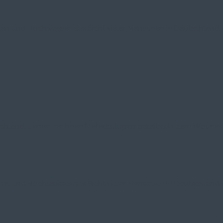
regen und Hochwasser aus Sicht vieler Menschen in Deutschland w
chland ziehen, rechnen Meteorologen bereits ab dem Wochenen
regen und Hochwasser aus Sicht vieler Menschen in Deutschland w