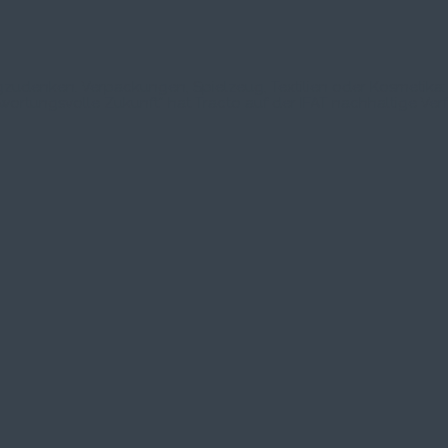
gzudenken. Verpackungen, Spielzeug, Textilien oder Kosmetika: 
tungsvolle Zukunft“ hat Tracto auf der IFAT nachhaltige Verfah