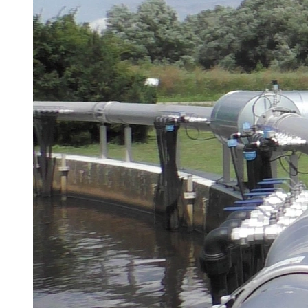
Hannover Messe
IFAT
Tausendwasser
Energieeffizienz & Nachhaltigkeit
Grüne Gebäude und Wasserlösungen für klimaresilien
21. Juli 2026
Dach- und Fassadenbegrünung verbessern das Mikrokli