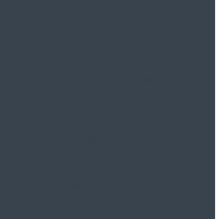
der Einsatz in unterschiedlichen Industriesektoren
de mit einer deutlichen Wetterwende. Eine...
on. Durch eine von Haver...