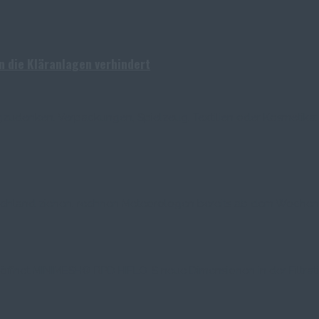
in die Kläranlagen verhindert
gzudenken. Verpackungen, Spielzeug, Textilien oder Kosmetika: 
chland ziehen, rechnen Meteorologen bereits ab dem Wochenen
 öffnet MINIMESH® RPD HIFLO-S neue Dimensionen in der Filtrati