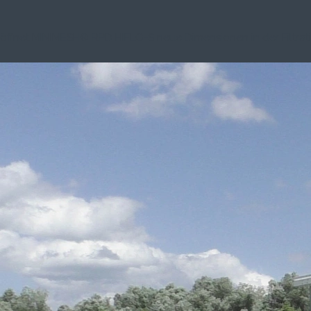
 öffnet MINIMESH® RPD HIFLO-S neue Dimensionen in der Filtrati