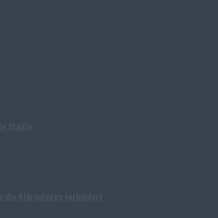
te Städte
ma, Regen- und Grauwasser dienen als Ressource und Gebäud
in die Kläranlagen verhindert