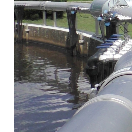
Brau Beviale
Hannover Messe
IFAT
Tausendwasser
Energieeffizienz & Nachhaltigkeit
Grüne Gebäude und Wasserlösungen für
klimaresiliente Städte
21. Juli 2026