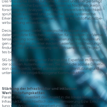
Das Wup­per­tal Insti­tut für Kli­ma, Umwelt und Energie bringt
wis­senschaftliche Exper­tise ein, indem es Nach­haltigkeits­
forschung und Analy­sen durch­führt, Umweltverträglichkeit­
sprü­fun­gen vorn­immt und poli­tis­che sowie sys­temis­che
Erken­nt­nisse im Zusam­men­hang mit der Kun­st­stof­fab­fall­be­
wirtschaf­tung entwickelt.
Deci­sion con­text bietet strate­gis­che Analy­sen und
datengestützte Entschei­dung­shil­fen für Ini­tia­tiv­en zur Ver­hal­
tensän­derung sowie bei der Mod­el­lierung ihrer Auswirkun­
gen und trägt so zu ein­er evi­denzbasierten Entschei­dungs­
find­ung und zur Max­imierung der Wirk­samkeit des Pro­jek­
tes bei.
SIG bringt als strate­gis­ch­er Part­ner ihre Exper­tise im Bere­ich
der sozialen Auswirkun­gen ein. Sie stärkt die soziale Dimen­
sion des Pro­jek­ts, leis­tet admin­is­tra­tive Unter­stützung und
unter­stützt die pro­jek­t­be­zo­gene Kommunikation.
Stärkung der Infra­struk­tur und inklu­siv­er
Wertschöpfungsketten
Par­al­lel dazu investiert das Pro­jekt in die lokale Recy­cling-
Infra­struk­tur, ein­schließlich der Mod­ernisierung bzw. Errich­
tung von Anla­gen zur Ver­ar­beitung gebrauchter