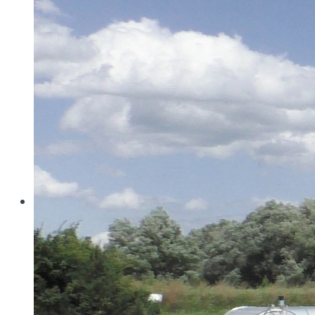
Wo konventionelle Filtertressen an ihre Grenzen
stoßen, öffnet MINIMESH® RPD HIFLO-S neue
Dimensionen in der Filtration. Durch eine von Haver...
Read more
Haver & Boecker
Messen
Achema
Aquatech Amsterdam