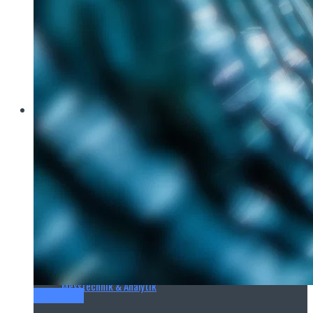
Brau Beviale
Hannover Messe
IFAT
E‑Mag
Wasseraufbereitung
Wasserbehandlung
Wasserinfrastruktur
Anlagen & Komponenten
Messtechnik & Analytik
Titel-Thema