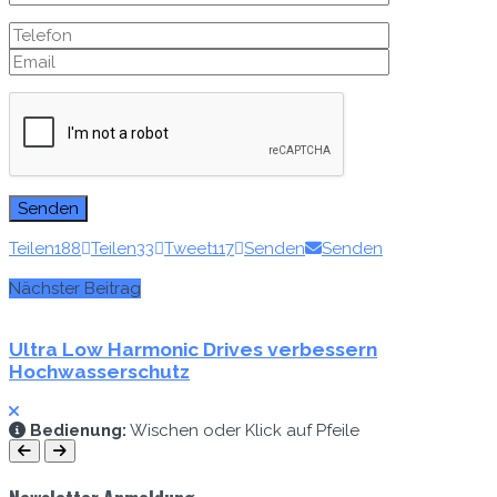
Zum E-Mag
Teilen
188
Teilen
33
Tweet
117
Senden
Senden
Nächster Beitrag
Ultra Low Harmonic Drives verbessern
Hochwasserschutz
Bedi­enung:
Wis­chen oder Klick auf Pfeile
Newsletter Anmeldung