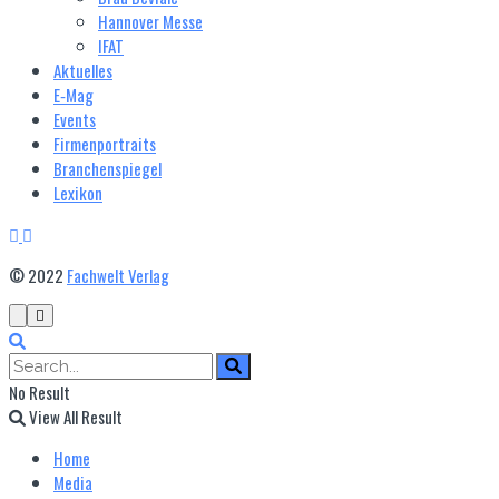
Hannover Messe
IFAT
Aktuelles
E‑Mag
Events
Firmenportraits
Branchenspiegel
Lexikon
© 2022
Fachwelt Verlag
No Result
View All Result
Home
Media