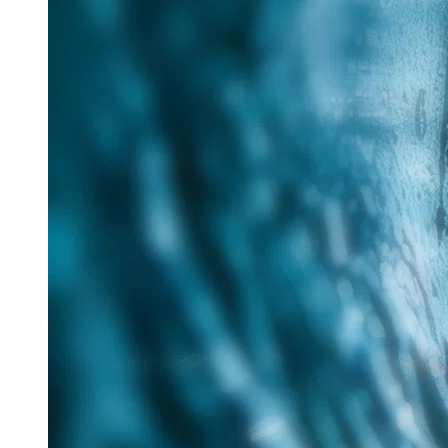
25. Juni 2026
Im Rahmen des Messe-Mottos „Lösungen für eine
verantwortungsvolle Zukunft“ hat Tracto auf der IFAT
nachhaltige Verfahren für die zukunftsorientierte
Sanierung...
Read more
Aquatech Amsterdam