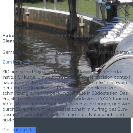
Haben Sie interesse an dem Produkt oder der
Dienstleistung?
Gerne helfen wir Ihnen mit dem Anbieter in Kontakt zu treten.
Zum Formular
SIG und seine Pro­jek­t­part­ner Plas­tic Bank, das Wup­per­tal
Insti­tut für Kli­ma, Umwelt und Energie sowie deci­sion con­text
haben „Recy­cle for Good – Pre­vent Marine Lit­ter“ ins Leben
gerufen, eine Ini­tia­tive zur Reduzierung von Meeresver­
schmutzung durch Ver­pack­ungsabfälle in Südostasien. Das
Pro­jekt hat sich zum Ziel geset­zt, min­destens 10.000 Ton­nen
Abfall daran zu hin­dern, in den Ozean zu gelan­gen, und wird
durch Zukun­ft – Umwelt – Gesellschaft im Auf­trag des Bun­
desmin­is­teri­ums für Umwelt, Kli­maschutz, Naturschutz und
nuk­leare Sicher­heit gefördert.
Titel-Thema
Das auf drei Jahre angelegte Pro­jekt zielt darauf ab, Plas­tik­