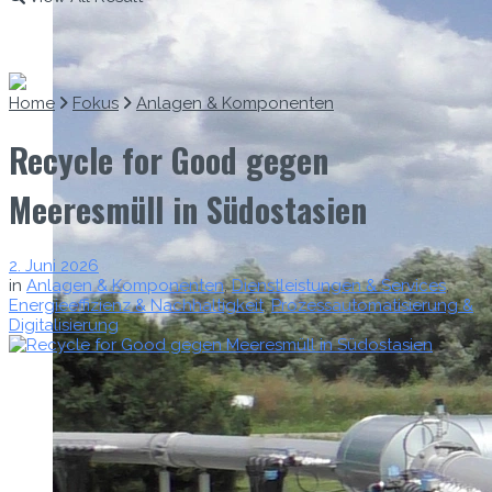
Home
Fokus
Anlagen & Komponenten
Recycle for Good gegen
Meeresmüll in Südostasien
2. Juni 2026
in
Anlagen & Komponenten
,
Dienstleistungen & Services
,
Energieeffizienz & Nachhaltigkeit
,
Prozessautomatisierung &
Digitalisierung