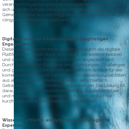
ver­ant­wor­tungs­be­wusste Entsorgung­sprak­tiken. Dies wirkt
sich über die Schulen hin­aus auf Pri­vathaushalte und lokale
Gemein­schaften aus und trägt dazu bei, langfristige Recy­
clingge­wohn­heit­en zu etablieren.
Dig­i­tale Tools zur Förderung eines langfristi­gen
Engagements
Dieser ver­hal­tensori­en­tierte Ansatz wird durch die dig­i­tale
Plat­tform von Plas­tic Bank unter­stützt, die weit­er­en­twick­elt
und speziell für den Ein­satz in Schulen angepasst wird.
Durch Gam­i­fi­ca­tion-Ele­mente wie Beloh­nun­gen, Chal­lenges
und gemein­same Ziele schafft die Plat­tform Anreize für die
kor­rek­te Tren­nung und Samm­lung von Ver­pack­ungsabfällen
aus allen rel­e­van­ten Mate­ri­al­strö­men, ein­schließlich
Getränkekar­tons und flex­i­bler Ver­pack­un­gen. Die Lösung ist
darauf aus­gelegt, Gewohn­heits­bil­dung, Zusam­me­nar­beit
und nach­haltiges Engage­ment zu fördern, anstatt nur
kurzfristige Ver­hal­tensän­derun­gen zu erzielen.
Wis­senschaftliche, ana­lytis­che und strate­gis­che
Expertise