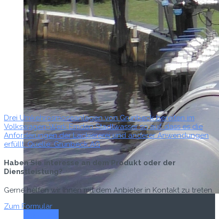
Drei Umkehrosmoseanlagen von Grünbeck bereiten im
Volkswagen-Werk Emden Stadtwasser so auf, dass es die
Anforderungen der Lackiererei und anderer Anwendungen
erfüllt. Quelle: Grünbeck AG
Haben Sie interesse an dem Produkt oder der
Dienstleistung?
Gerne helfen wir Ihnen mit dem Anbieter in Kontakt zu treten.
Zum Formular
Titel-Thema