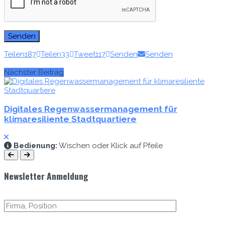
Teilen
187
Teilen
33
Tweet
117
Senden
Senden
Nächster Beitrag
Digitales Regenwassermanagement für
klimaresiliente Stadtquartiere
Bedi­enung:
Wis­chen oder Klick auf Pfeile
Newsletter Anmeldung