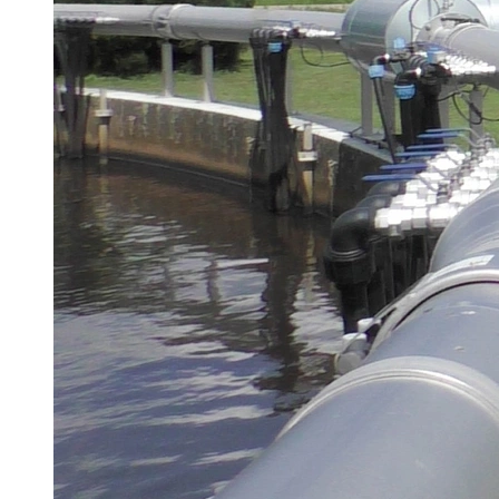
Brau Beviale
Hannover Messe
IFAT
Tausendwasser
Energieeffizienz & Nachhaltigkeit
Grüne Gebäude und Wasserlösungen für
klimaresiliente Städte
21. Juli 2026