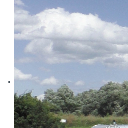
Wo konventionelle Filtertressen an ihre Grenzen
stoßen, öffnet MINIMESH® RPD HIFLO-S neue
Dimensionen in der Filtration. Durch eine von Haver...
Read more
Haver & Boecker
Messen
Achema
Aquatech Amsterdam