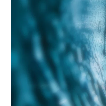
25. Juni 2026
Im Rahmen des Messe-Mottos „Lösungen für eine
verantwortungsvolle Zukunft“ hat Tracto auf der IFAT
nachhaltige Verfahren für die zukunftsorientierte
Sanierung...
Read more
Aquatech Amsterdam