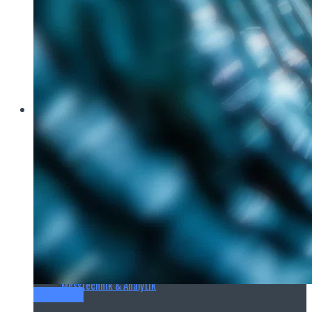
Brau Beviale
Hannover Messe
IFAT
E‑Mag
Wasseraufbereitung
Wasserbehandlung
Wasserinfrastruktur
Anlagen & Komponenten
Messtechnik & Analytik
Titel-Thema