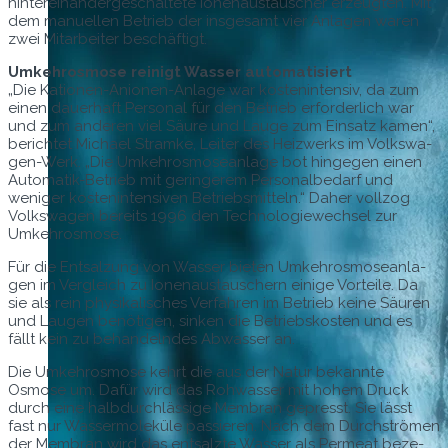
hin­tere­inan­dergeschal­tete Ione­naus­tausch­er erzeugten. Mit
dem manuellen Betrieb der ins­ge­samt vier Anla­gen waren
zwei Mitar­beit­er beschäftigt.
Umkehros­mose reinigt Wass­er automatisiert
„Die Katio­nen-Anio­nen-Anlage war kosten­in­ten­siv, da zum
einen dauer­haft Per­son­al für den Betrieb erforder­lich war
und zum anderen viel Säure und Lauge zum Ein­satz kamen“,
berichtet Michael Stramke, Leit­er des Heizw­erks im Volk­swa­
gen-Werk. „Die Umkehros­mosean­lage bot hinge­gen einen
Automatik-Betrieb mit gerin­gerem Per­son­albe­darf und
weniger kosten­in­ten­siv­en Betrieb­smit­teln.“ Daher vol­l­zog
Volk­swa­gen bere­its 1996 den Tech­nolo­giewech­sel zur
Umkehrosmose.
Für die Entsalzung von Wass­er bieten Umkehros­mosean­la­
gen im Ver­gle­ich zu Ione­naus­tausch­ern einige Vorteile. Da
sie als rein physikalis­ches Ver­fahren im Betrieb keine Säuren
und Lau­gen benöti­gen, sinken die Betrieb­skosten und es
fällt kein zu behan­del­ndes Abwass­er an.
Die Umkehros­mose kehrt die aus der Natur bekan­nte
Osmose um. Dafür wird das Rohwass­er mit hohem Druck
durch eine halb­durch­läs­sige Mem­bran gepresst. Sie lässt
fast nur Wasser­moleküle passieren. Nach dem Durch­strö­men
der Mem­bran wird das entsalzte Wass­er als Per­me­at beze­