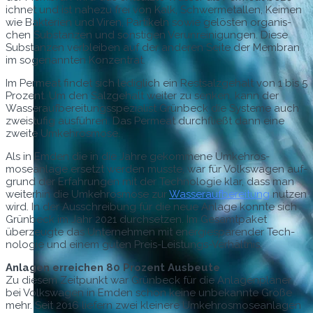
ich­net und ist nahezu frei von Kalk, Schw­er­met­allen, Keimen
wie Bak­te­rien und Viren, Par­tikeln sowie gelösten organ­is­
chen Sub­stanzen und son­sti­gen Verun­reini­gun­gen. Diese
Sub­stanzen verbleiben auf der anderen Seite der Mem­bran
im soge­nan­nten Konzentrat.
Im Per­me­at find­et sich lediglich ein Rest­salzge­halt von 1 bis 5
Prozent. Um den Salzge­halt weit­er zu senken, kann der
Wasser­auf­bere­itungsspezial­ist Grün­beck die Sys­teme auch
zweistu­fig aus­führen. Das Per­me­at durch­fließt dann eine
zweite Umkehrosmose.
Als in Emden die in die Jahre gekommene Umkehros­
mosean­lage erset­zt wer­den musste, war für Volk­swa­gen auf­
grund der Erfahrun­gen mit der Tech­nolo­gie klar, dass man
weit­er­hin die Umkehros­mose zur
Wasser­auf­bere­itung
nutzen
wird. In der Auss­chrei­bung für die neue Anlage kon­nte sich
Grün­beck im Jahr 2021 durch­set­zen. Im Gesamt­paket
überzeugte das Unternehmen mit energies­paren­der Tech­
nolo­gie und einem guten Preis-Leistungs-Verhältnis.
Anla­gen erre­ichen 80 Prozent Ausbeute
Zu diesem Zeit­punkt war Grün­beck für die Anla­gen­plan­er
bei Volk­swa­gen in Emden schon keine unbekan­nte Größe
mehr. Seit 2016 liefern zwei kleinere Umkehros­mosean­la­gen