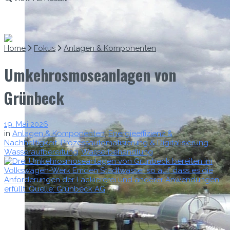
Home
Fokus
Anlagen & Komponenten
Umkehrosmoseanlagen von
Grünbeck
19. Mai 2026
in
Anlagen & Komponenten
,
Energieeffizienz &
Nachhaltigkeit
,
Prozessautomatisierung & Digitalisierung
,
Wasseraufbereitung
,
Wasserbehandlung