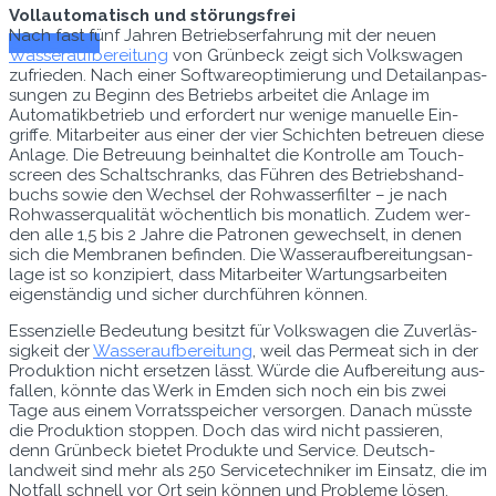
Vol­lau­toma­tisch und störungsfrei
Nach fast fünf Jahren Betrieb­ser­fahrung mit der neuen
Zum E-Mag
Wasser­auf­bere­itung
von Grün­beck zeigt sich Volk­swa­gen
zufrieden. Nach ein­er Soft­ware­op­ti­mierung und Detailan­pas­
sun­gen zu Beginn des Betriebs arbeit­et die Anlage im
Automatik­be­trieb und erfordert nur wenige manuelle Ein­
griffe. Mitar­beit­er aus ein­er der vier Schicht­en betreuen diese
Anlage. Die Betreu­ung bein­hal­tet die Kon­trolle am Touch­
screen des Schaltschranks, das Führen des Betrieb­shand­
buchs sowie den Wech­sel der Rohwasser­fil­ter – je nach
Rohwasserqual­ität wöchentlich bis monatlich. Zudem wer­
den alle 1,5 bis 2 Jahre die Patro­nen gewech­selt, in denen
sich die Mem­bra­nen befind­en. Die Wasser­auf­bere­itungsan­
lage ist so konzip­iert, dass Mitar­beit­er Wartungsar­beit­en
eigen­ständig und sich­er durch­führen können.
Essen­zielle Bedeu­tung besitzt für Volk­swa­gen die Zuver­läs­
sigkeit der
Wasser­auf­bere­itung
, weil das Per­me­at sich in der
Pro­duk­tion nicht erset­zen lässt. Würde die Auf­bere­itung aus­
fall­en, kön­nte das Werk in Emden sich noch ein bis zwei
Tage aus einem Vor­ratsspe­ich­er ver­sor­gen. Danach müsste
die Pro­duk­tion stop­pen. Doch das wird nicht passieren,
denn Grün­beck bietet Pro­duk­te und Ser­vice. Deutsch­
landweit sind mehr als 250 Ser­vicetech­niker im Ein­satz, die im
Not­fall schnell vor Ort sein kön­nen und Prob­leme lösen.