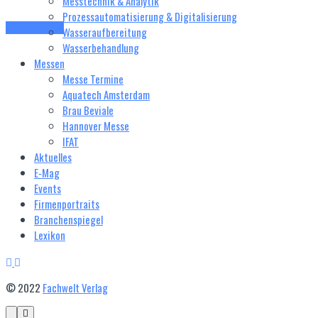
Messtechnik & Analytik
Prozessautomatisierung & Digitalisierung
Zum E-Mag
Wasseraufbereitung
Wasserbehandlung
Messen
Messe Termine
Aquatech Amsterdam
Brau Beviale
Hannover Messe
IFAT
Aktuelles
E‑Mag
Events
Firmenportraits
Branchenspiegel
Lexikon
© 2022
Fachwelt Verlag