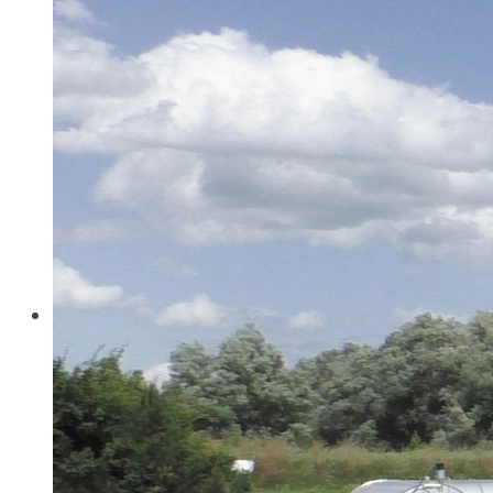
Wo konventionelle Filtertressen an ihre Grenzen
stoßen, öffnet MINIMESH® RPD HIFLO-S neue
Dimensionen in der Filtration. Durch eine von Haver...
Read more
Haver & Boecker
Messen
Achema
Aquatech Amsterdam