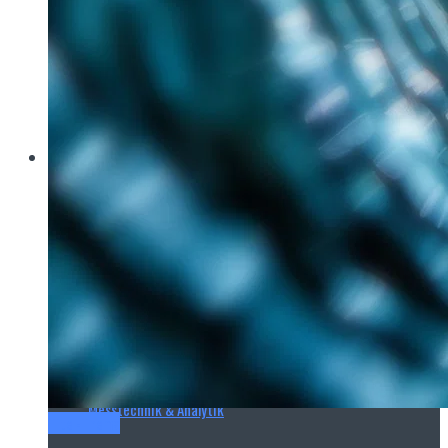
Brau Beviale
Hannover Messe
IFAT
E‑Mag
Wasseraufbereitung
Wasserbehandlung
Wasserinfrastruktur
Anlagen & Komponenten
Messtechnik & Analytik
Titel-Thema