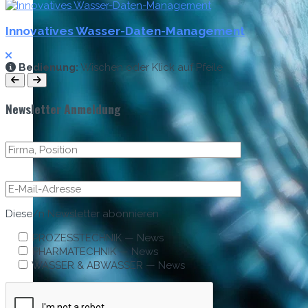
Innovatives Wasser-Daten-Management
Bedi­enung:
Wis­chen oder Klick auf Pfeile
Newsletter Anmeldung
Diese/n Newslet­ter abonnieren
PROZESSTECHNIK — News
PHARMATECHNIK — News
WASSER & ABWASSER — News