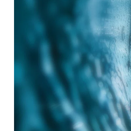
25. Juni 2026
Im Rahmen des Messe-Mottos „Lösungen für eine
verantwortungsvolle Zukunft“ hat Tracto auf der IFAT
nachhaltige Verfahren für die zukunftsorientierte
Sanierung...
Read more
Aquatech Amsterdam