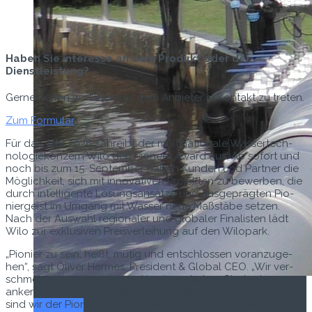
Haben Sie interesse an dem Produkt oder der
Dienstleistung?
Gerne helfen wir Ihnen mit dem Anbieter in Kontakt zu treten.
Zum Formular
Für das Jahr 2026 schreibt der multi­na­tionale Wassertech­
nolo­giekonz­ern Wilo den Pio­neer Award aus. Ab sofort und
noch bis zum 15. Sep­tem­ber haben Kun­den und Part­ner die
Möglichkeit, sich mit inno­v­a­tiv­en Pro­jek­ten zu bewer­ben, die
durch intel­li­gente Lösungsan­sätze und aus­geprägten Pio­
niergeist im Umgang mit Wass­er neue Maßstäbe set­zen.
Nach der Auswahl regionaler und glob­aler Final­is­ten lädt
Wilo zur exk­lu­siv­en Preisver­lei­hung auf den Wilopark.
„Pio­nier zu sein, heißt, mutig und entschlossen voranzuge­
hen“, sagt Oliv­er Her­mes, Pres­i­dent & Glob­al CEO. „Wir ver­
schmelzen kon­se­quent und in ein­er starken Strate­gie ver­
ankert Wassertech­nolo­gie und Kün­stliche Intel­li­genz. Damit
Titel-Thema
sind wir der Pio­nier unser­er Branche – und wir wis­sen um die