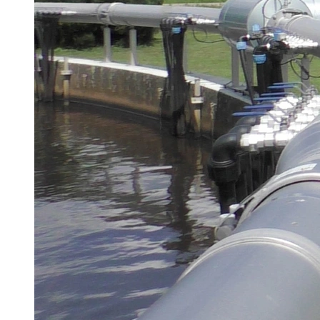
Brau Beviale
Hannover Messe
IFAT
Tausendwasser
Energieeffizienz & Nachhaltigkeit
Grüne Gebäude und Wasserlösungen für
klimaresiliente Städte
21. Juli 2026