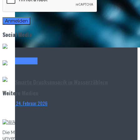
Social Media
Titel-Thema
Smarte Drucksensorik in Wasserzählern
Weitere Medien
24. Februar 2026
Als wertvolle Ressource erfordert Trinkwasser einen
Die Medienmarke WASSER & ABWASSER TECHNIK ist die
unverzichtbare Informationsquelle für Experten und
effizienten Umgang. Dennoch geht weltweit ein Teil der