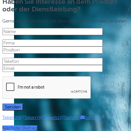
Haben Sie Interesse an dem Produkt
oder der Dienstleistung?
Gerne helfen wir Ihnen mit dem Anbieter in Kontakt zu treten.
Teilen
188
Teilen
33
Tweet
117
Senden
Senden
Nächster Beitrag