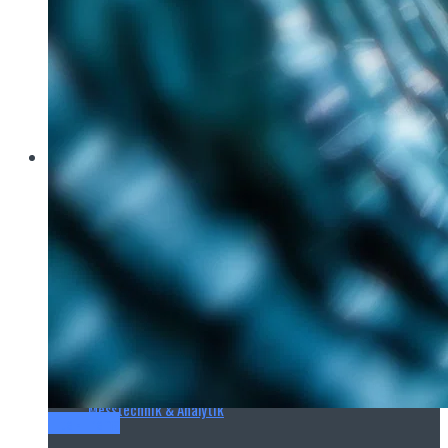
Brau Beviale
Hannover Messe
IFAT
E‑Mag
Wasseraufbereitung
Wasserbehandlung
Wasserinfrastruktur
Anlagen & Komponenten
Messtechnik & Analytik
Titel-Thema