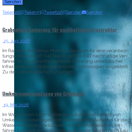
Teilen
186
Teilen
33
Tweet
116
Senden
Senden
Grabenlose Sanierung für nachhaltige Infrastruktur
25. Juni 2026
Im Rah­men des Messe-Mot­tos „Lösun­gen für eine ver­ant­wor­
tungsvolle Zukun­ft“ hat Trac­to auf der IFAT nach­haltige Ver­
fahren für die zukun­ft­sori­en­tierte Sanierung unterirdis­ch­er
Infra­struk­turen mit­tels graben­los­er Tech­nolo­gien vorgestellt.
Zu den wirtschaftlichen Lösun­gen, …
Umkehrosmoseanlagen von Grünbeck
19. Mai 2026
Im Werk Emden kann Volk­swa­gen durch den Ein­satz von
Umkehros­mosean­la­gen von Grün­beck den Aufwand für die
Wasser­entsalzung reduzieren. Als rein physikalis­ches Ver­
fahren benötigt die Umkehros­mose wed­er Säuren noch Lau­