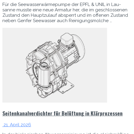
Für die See­wasser­wärmepumpe der EPFL & UNIL in Lau­
sanne musste eine neue Armatur her, die im geschlosse­nen
Zus­tand den Hauptzu­lauf absper­rt und im offe­nen Zus­tand
neben Gen­fer See­wass­er auch Reini­gungsmolche …
Seitenkanalverdichter für Belüftung in Klärprozessen
21. April 2026