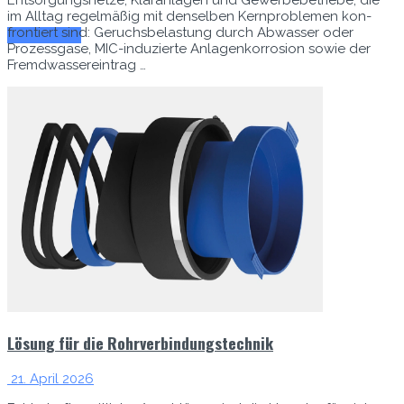
im All­t­ag regelmäßig mit densel­ben Kern­prob­le­men kon­
fron­tiert sind: Geruchs­be­las­tung durch Abwass­er oder
Zum E-Mag
Prozess­gase, MIC-induzierte Anla­genko­r­ro­sion sowie der
Fremd­wassere­in­trag …
Lösung für die Rohrverbindungstechnik
21. April 2026