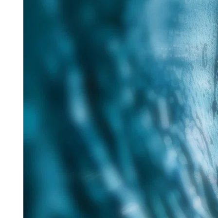
25. Juni 2026
Im Rahmen des Messe-Mottos „Lösungen für eine
verantwortungsvolle Zukunft“ hat Tracto auf der IFAT
nachhaltige Verfahren für die zukunftsorientierte
Sanierung...
Read more
Aquatech Amsterdam