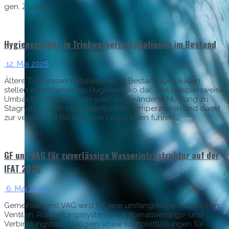
gen. Zudem …
Hygienerisiken in Trinkwasserinstallationen im Bestand
12. Mai 2026
Ältere Trinkwasserin­stal­la­tio­nen in Bestands­ge­bäu­den
stellen ein poten­zielles Hygien­er­isiko dar, weil beispiel­sweise
Umbaut­en, Repara­turen oder die geän­derte Nutzung zu
Stag­na­tion oder hygien­ekri­tis­chen Tem­per­a­turen und damit
zur ver­stärk­ten Bil­dung von Legionellen führen …
GF und VAG für zuverlässige Wasserinfrastruktur auf der
IFAT 2026
6. Mai 2026
Gemein­sam mit VAG wird GF eine umfan­gre­iche Auswahl an
Ven­tilen, Rohrleitungssys­te­men, Automa­tisierungs- und
Verbindung­stech­nolo­gien sowie Kom­plet­tlö­sun­gen für