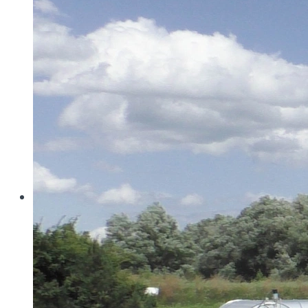
Wo konventionelle Filtertressen an ihre Grenzen
stoßen, öffnet MINIMESH® RPD HIFLO-S neue
Dimensionen in der Filtration. Durch eine von Haver...
Read more
Haver & Boecker
Messen
Achema
Aquatech Amsterdam