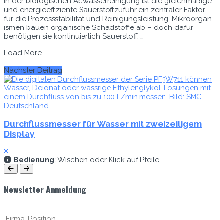
In der biol­o­gis­chen Abwasser­reini­gung ist die gle­ich­mäßige
und energieef­fiziente Sauer­stof­fzu­fuhr ein zen­traler Fak­tor
für die Prozesssta­bil­ität und Reini­gungsleis­tung. Mikroor­gan­
is­men bauen organ­is­che Schad­stoffe ab – doch dafür
benöti­gen sie kon­tinuier­lich Sauer­stoff. …
Load More
Nächster Beitrag
Durchflussmesser für Wasser mit zweizeiligem
Display
Bedi­enung:
Wis­chen oder Klick auf Pfeile
Newsletter Anmeldung