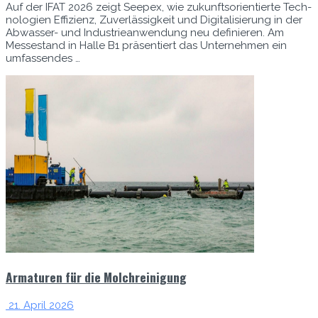
Auf der IFAT 2026 zeigt Seep­ex, wie zukun­ft­sori­en­tierte Tech­
nolo­gien Effizienz, Zuver­läs­sigkeit und Dig­i­tal­isierung in der
Abwass­er- und Indus­triean­wen­dung neu definieren. Am
Mess­e­s­tand in Halle B1 präsen­tiert das Unternehmen ein
umfassendes …
Armaturen für die Molchreinigung
21. April 2026