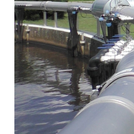
Brau Beviale
Hannover Messe
IFAT
Tausendwasser
Energieeffizienz & Nachhaltigkeit
Grüne Gebäude und Wasserlösungen für
klimaresiliente Städte
21. Juli 2026