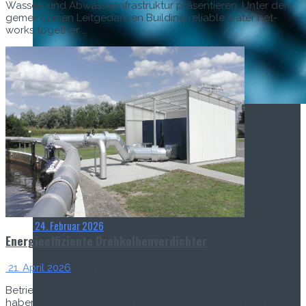
Wass­er- und Abwasser­in­fra­struk­tur präsen­tieren. Unter dem
gemein­samen Leitgedanken Build­ing reli­able water net­
works togeth­er …
Titel-Thema
Smarte Drucksensorik in Wasserzählern
24. Februar 2026
Energieeffiziente Drehkolbenverdichter
21. April 2026
Als wertvolle Ressource erfordert Trinkwasser einen
Betrieb­ssicher­heit, Zuver­läs­sigkeit und Wirtschaftlichkeit
haben in Kläran­la­gen ober­ste Pri­or­ität. Energieef­fizienz
effizienten Umgang. Dennoch geht weltweit ein Teil der