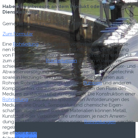
Haben Sie interesse an dem Produkt oder der
Dienstleistung?
Gerne helfen wir Ihnen mit dem Anbieter in Kontakt zu treten.
Zum Formular
Eine
Rohrleitung
ist ein Sys­tem von miteinan­der ver­bun­de­
nen Rohren, das zur sicheren und effizien­ten Über­tra­gung
von Flüs­sigkeit­en, Gasen oder fes­ten Stof­fen von einem Ort
zum anderen dient.
Rohrleitun­gen
wer­den in vie­len ver­
schiede­nen Bere­ichen einge­set­zt, ein­schließlich Wass­er- und
Abwasserver­sorgung, Indus­trie, Chemie- und Energi­etech­nik
sowie in Heizungs- und Kli­maan­la­gen. Sie beste­hen aus
Rohren, Rohrverbindun­gen, Ven­tilen,
Pumpen
und anderen
Kom­po­nen­ten, die zusam­me­nar­beit­en, um den Fluss des
Medi­ums zu steuern und zu reg­ulieren. Die Kon­struk­tion ein­er
Rohrleitung
muss auf die spez­i­fis­chen Anforderun­gen des
Medi­ums, wie Druck, Tem­per­atur und chemis­che Eigen­
schaften, abges­timmt sein. Die Mate­ri­alien kön­nen Met­all,
Kun­st­stoff oder Ver­bund­stoffe umfassen, je nach Anwen­
dung und Umge­bungs­be­din­gun­gen.
Rohrleitun­gen
wer­den
regelmäßig gewartet und inspiziert, um sicherzustellen, dass
sie effizient arbeit­en und Leck­a­gen oder andere Störun­gen
Titel-Thema