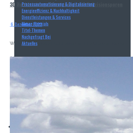
3D Hochleistungsfiltertressen mit Präzisionsporen
Prozessautomatisierung & Digitalisierung
Energieeffizienz & Nachhaltigkeit
Dienstleistungen & Services
Messe-Specials
6. Dezember 2022
Titel-Themen
Nachgefragt Bei
Aktuelles
Wo konventionelle Filtertressen an ihre Grenzen stoßen,
öffnet MINIMESH® RPD HIFLO-S neue Dimensionen in der
Filtration. Durch eine von Haver...
Read more
Haver & Boecker
Messen