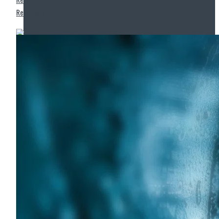
Read more
Wasserinfrastruktur
Grabenlose Sanierung für nachhaltige Infrastruktur
25. Juni 2026
Im Rahmen des Messe-Mottos „Lösungen für eine
verantwortungsvolle Zukunft“ hat Tracto auf der IFAT
nachhaltige Verfahren für die zukunftsorientierte