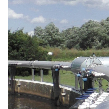
Achema
Aquatech Amsterdam
Brau Beviale
Hannover Messe
IFAT
Tausendwasser
Energieeffizienz & Nachhaltigkeit