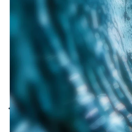
Sanierung...
Read more
Aquatech Amsterdam
Brau Beviale
Hannover Messe
IFAT
E‑Mag
Wasseraufbereitung