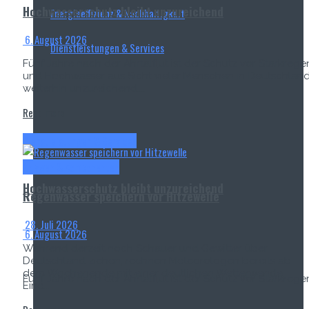
Hochwasserschutz bleibt unzureichend
Energieeffizienz & Nachhaltigkeit
6. August 2026
Dienstleistungen & Services
Fünf Jahre nach der Ahrtalflut ist der Schutz vor Starkrege
und Hochwasser aus Sicht vieler Menschen in Deutschlan
weiterhin unzureichend....
Read more
Dienstleistungen & Services
Anlagen & Komponenten
Hochwasserschutz bleibt unzureichend
Regenwasser speichern vor Hitzewelle
28. Juli 2026
6. August 2026
Während derzeit noch Schauer und Gewitter über
Deutschland ziehen, rechnen Meteorologen bereits ab
dem Wochenende mit einer deutlichen Wetterwende.
Fünf Jahre nach der Ahrtalflut ist der Schutz vor Starkrege
Eine...