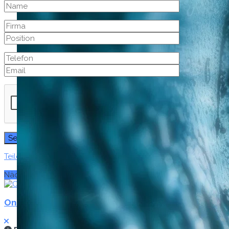
Teilen
192
Teilen
34
Tweet
120
Senden
Senden
Nächster Beitrag
Online-System zur Wasseranalyse