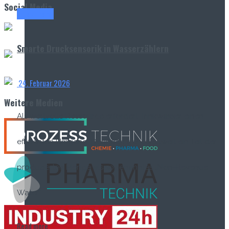
Social Media
Titel-Thema
Smarte Drucksensorik in Wasserzählern
24. Februar 2026
Weitere Medien
Als wertvolle Ressource erfordert Trinkwasser einen
effizienten Umgang. Dennoch geht weltweit ein Teil der
produzierten Menge als sogenanntes „Non-Revenue
Water“...
Read more