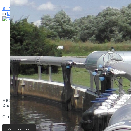
18. März 2025
in
Messen
,
Tausendwasser
Haben Sie interesse an dem Produkt oder der
Dienstleistung?
Gerne helfen wir Ihnen mit dem Anbieter in Kontakt zu treten.
Zum Formular