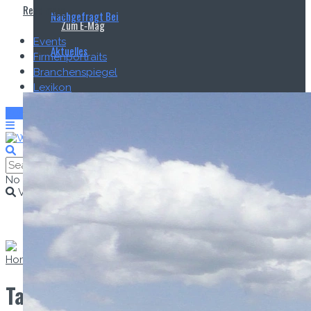
Read more
Nachgefragt Bei
Zum E‑Mag
Events
Aktuelles
Firmenportraits
Branchenspiegel
Lexikon
Zum E-Mag
No Result
View All Result
Home
Messen
Tausendwasser
Tausendwasser 2025