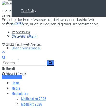
Zum E‑Mag
Die Medienmarke WASSER & ABWASSER TECHNIK ist die
unverzichtbare Informationsquelle für Experten und
Entscheider in der Wasser- und Abwasserindustrie. Wir
Events
setzen Zeichen, auch in Sachen digitaler Transformation.
Impressum
Firmenportraits
Datenschutz
© 2022
Fachwelt Verlag
Branchenspiegel
Lexikon
No Result
View All Result
Zum E-Mag
Home
Media
Mediadaten
Mediadaten 2026
Mediakit 2026