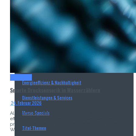
Wasserbehandlung
Wasserinfrastruktur
Anlagen & Komponenten
Messtechnik & Analytik
Prozessautomatisierung & Digitalisierung
Titel-Thema
Energieeffizienz & Nachhaltigkeit
Smarte Drucksensorik in Wasserzählern
Dienstleistungen & Services
24. Februar 2026
Messe-Specials
Als wertvolle Ressource erfordert Trinkwasser einen
effizienten Umgang. Dennoch geht weltweit ein Teil der
produzierten Menge als sogenanntes „Non-Revenue
Titel-Themen
Water“...