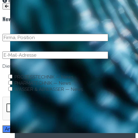
Bedi­enung:
Wis­chen oder Klick auf Pfeile
Newsletter Anmeldung
Diese/n Newslet­ter abonnieren
PROZESSTECHNIK — News
PHARMATECHNIK — News
WASSER & ABWASSER — News