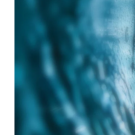
25. Juni 2026
Im Rahmen des Messe-Mottos „Lösungen für eine
verantwortungsvolle Zukunft“ hat Tracto auf der IFAT
nachhaltige Verfahren für die zukunftsorientierte
Sanierung...
Read more
Aquatech Amsterdam