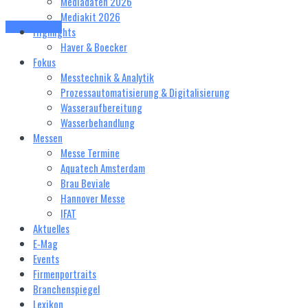
Mediadaten 2026
Mediakit 2026
Zum E-Mag
Highlights
Haver & Boecker
Fokus
Messtechnik & Analytik
Prozessautomatisierung & Digitalisierung
Wasseraufbereitung
Wasserbehandlung
Messen
Messe Termine
Aquatech Amsterdam
Brau Beviale
Hannover Messe
IFAT
Aktuelles
E‑Mag
Events
Firmenportraits
Branchenspiegel
Lexikon