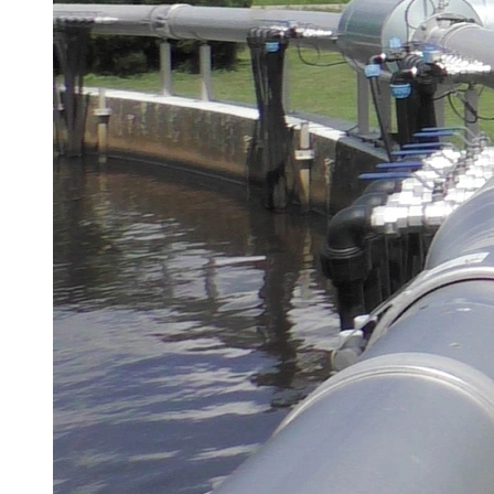
Brau Beviale
Hannover Messe
IFAT
Tausendwasser
Energieeffizienz & Nachhaltigkeit
Grüne Gebäude und Wasserlösungen für
klimaresiliente Städte
21. Juli 2026