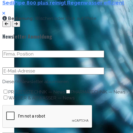
SediPipe 800 plus reinigt Regenwasser effizient
Bedi­enung:
Wis­chen oder Klick auf Pfeile
Newsletter Anmeldung
Diese/n Newslet­ter abonnieren
PROZESSTECHNIK — News
PHARMATECHNIK — News
WASSER & ABWASSER — News