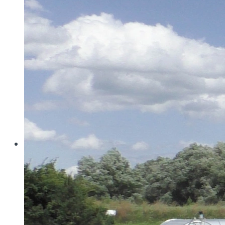
Wo konventionelle Filtertressen an ihre Grenzen
stoßen, öffnet MINIMESH® RPD HIFLO-S neue
Dimensionen in der Filtration. Durch eine von Haver...
Read more
Haver & Boecker
Messen
Achema
Aquatech Amsterdam