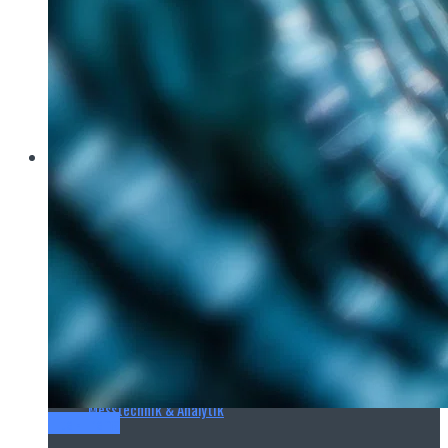
Brau Beviale
Hannover Messe
IFAT
E‑Mag
Wasseraufbereitung
Wasserbehandlung
Wasserinfrastruktur
Anlagen & Komponenten
Messtechnik & Analytik
Titel-Thema