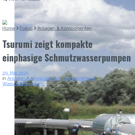
Home
Fokus
Anlagen & Komponenten
Tsurumi zeigt kompakte
einphasige Schmutzwasserpumpen
29. Mai 2025
in
Anlagen & Komponenten
,
Tausendwasser
,
Wasserbehandlung