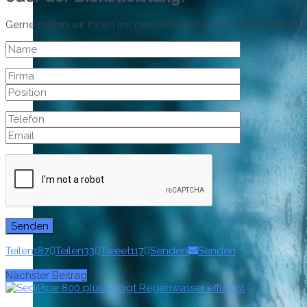
Gerne helfen wir Ihnen mit dem Anbieter in Kontakt zu treten.
Teilen
187
Teilen
33
Tweet
117
Senden
Senden
Nächster Beitrag